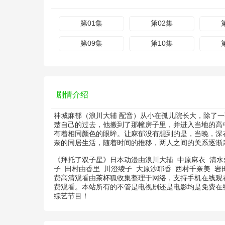
第01集
第02集
第09集
第10集
剧情介绍
神城麻郁（浪川大辅 配音）从小在孤儿院长大，除了
楚自己的过去，他搬到了那幢房子里，并进入当地的高
有着相同颜色的眼眸。让麻郁没有想到的是，当晚，深
奈的同居生活，随着时间的推移，两人之间的关系逐渐
《拜托了双子星》日本动漫由
浪川大辅
中原麻衣
清水
子
田村由香里
川澄绫子
大原沙耶香
西村千奈美
岩
费高清观看由茶杯狐收集整理于网络，支持手机在线观
费观看。本站所有的不管是电视剧还是电影均是免费在线
综艺节目！