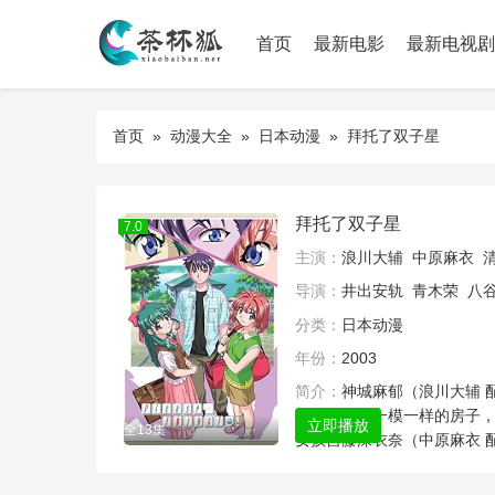
首页
最新电影
最新电视剧
首页
»
动漫大全
»
日本动漫
» 拜托了双子星
拜托了双子星
7.0
主演：
浪川大辅
中原麻衣
导演：
井出安轨
青木荣
八
分类：
日本动漫
年份：
2003
简介：
神城麻郁（浪川大辅 
手中照片上一模一样的房子
立即播放
全13集
女孩宫藤深衣奈（中原麻衣 
的..