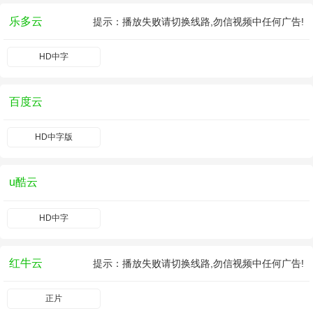
乐多云
提示：播放失败请切换线路,勿信视频中任何广告!
HD中字
百度云
HD中字版
u酷云
HD中字
红牛云
提示：播放失败请切换线路,勿信视频中任何广告!
正片