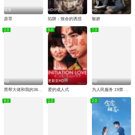
高清
HD中字
HD
原罪
陷阱：致命的诱惑
银娇
2.0
6.0
7.0
更新至HD
HD
HD
黑帮大佬和我的365日
爱的成人式
为人民服务 19禁 韩语中字
8.0
1.0
2.0