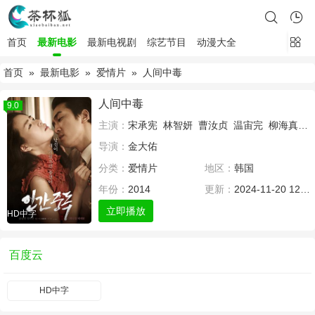
首页
最新电影
最新电视剧
综艺节目
动漫大全
首页
»
最新电影
»
爱情片
» 人间中毒
人间中毒
9.0
主演：
宋承宪
林智妍
曹汝贞
温宙完
柳海真
全
导演：
金大佑
分类：
爱情片
地区：
韩国
年份：
2014
更新：
2024-11-20 12:00
立即播放
HD中字
百度云
HD中字