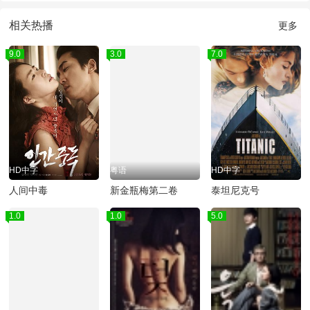
相关热播
更多
9.0
3.0
7.0
HD中字
粤语
HD中字
人间中毒
新金瓶梅第二卷
泰坦尼克号
1.0
1.0
5.0