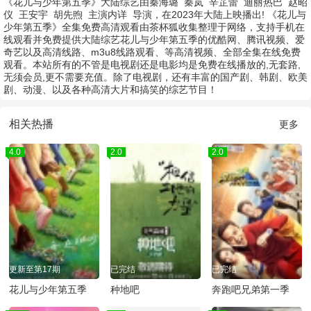
《花儿与少年第五季》大陆综艺由
秦海璐
秦岚
辛芷蕾
迪丽热巴
赵昭
仪
王安宇
胡先煦
主演
内详
导演，在2023年大陆上映播出! 《花儿与
少年第五季》全集免费高清观看由茶杯狐收集整理于网络，支持手机在
线观看并免费提供大陆综艺花儿与少年第五季的优酷网、腾讯视频、爱
奇艺以及高清线路、m3u8线路观看、等高清视频、全部全集在线免费
观看。本站所有的不管是电视剧还是电影均是免费在线播放的,无套路,
无须会员,更不需要充值。除了电视剧，还有丰富的国产剧、韩剧、欧美
剧、动漫、以及各种高清大片和搞笑的综艺节目！
相关热播
更多
4.0
2.0
2.0
更新至第17期
已完结
已完结
花儿与少年第五季
种地吧
奔跑吧兄弟第一季