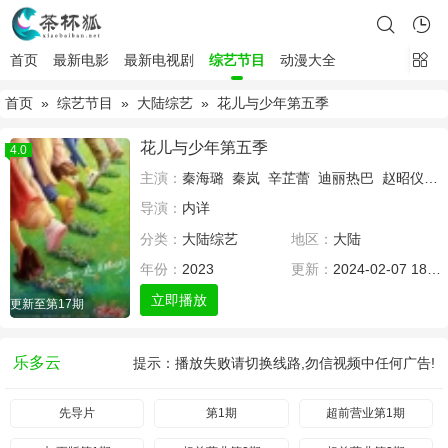
首页
最新电影
最新电视剧
综艺节目
动漫大全
首页
»
综艺节目
»
大陆综艺
» 花儿与少年第五季
花儿与少年第五季
4.0
主演：
秦海璐
秦岚
辛芷蕾
迪丽热巴
赵昭仪
王
导演：
内详
分类：
大陆综艺
地区：
大陆
年份：
2023
更新：
2024-02-07 18:00
立即播放
更新至第17期
乐多云
提示：播放失败请切换线路,勿信视频中任何广告!
先导片
第1期
超前营业第1期