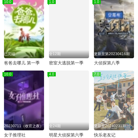
10.0
1.0
1.0
已完结
全12期
更新至第20230416期
爸爸去哪儿 第一季
密室大逃脱第一季
大侦探第八季
10.0
4.0
7.0
20230711（收官之夜）
全24期
更新至20240231期
女子推理社
明星大侦探第六季
快乐老友记