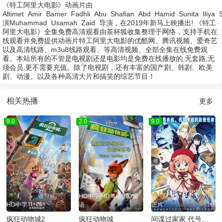
《特工阿里大电影》动画片由
Altimet
Amir
Bamer
Fadhli
Abu
Shafian
Abd
Hamid
Sunita
Iliya
演
Muhammad
Usamah
Zaid
导演，在2019年新马上映播出! 《特工
阿里大电影》全集免费高清观看由茶杯狐收集整理于网络，支持手机在
线观看并免费提供动画片特工阿里大电影的优酷网、腾讯视频、爱奇艺
以及高清线路、m3u8线路观看、等高清视频、全部全集在线免费观
看。本站所有的不管是电视剧还是电影均是免费在线播放的,无套路,无
须会员,更不需要充值。除了电视剧，还有丰富的国产剧、韩剧、欧美
剧、动漫、以及各种高清大片和搞笑的综艺节目！
相关热播
更多
9.0
2.0
9.0
HD中字|HD粤语|HD国
HD中字
语
正片
疯狂动物城2
疯狂动物城
间谍过家家 代号：白 日语版