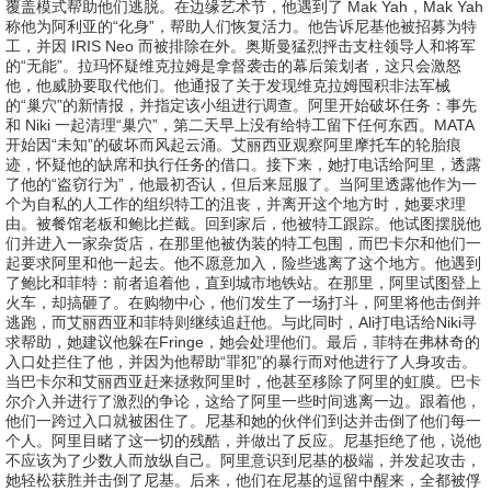
覆盖模式帮助他们逃脱。在边缘艺术节，他遇到了 Mak Yah，Mak Yah
称他为阿利亚的“化身”，帮助人们恢复活力。他告诉尼基他被招募为特
工，并因 IRIS Neo 而被排除在外。奥斯曼猛烈抨击支柱领导人和将军
的“无能”。拉玛怀疑维克拉姆是拿督袭击的幕后策划者，这只会激怒
他，他威胁要取代他们。他通报了关于发现维克拉姆囤积非法军械
的“巢穴”的新情报，并指定该小组进行调查。阿里开始破坏任务：事先
和 Niki 一起清理“巢穴”，第二天早上没有给特工留下任何东西。MATA
开始因“未知”的破坏而风起云涌。艾丽西亚观察阿里摩托车的轮胎痕
迹，怀疑他的缺席和执行任务的借口。接下来，她打电话给阿里，透露
了他的“盗窃行为”，他最初否认，但后来屈服了。当阿里透露他作为一
个为自私的人工作的组织特工的沮丧，并离开这个地方时，她要求理
由。被餐馆老板和鲍比拦截。回到家后，他被特工跟踪。他试图摆脱他
们并进入一家杂货店，在那里他被伪装的特工包围，而巴卡尔和他们一
起要求阿里和他一起去。他不愿意加入，险些逃离了这个地方。他遇到
了鲍比和菲特：前者追着他，直到城市地铁站。在那里，阿里试图登上
火车，却搞砸了。在购物中心，他们发生了一场打斗，阿里将他击倒并
逃跑，而艾丽西亚和菲特则继续追赶他。与此同时，Ali打电话给Niki寻
求帮助，她建议他躲在Fringe，她会处理他们。最后，菲特在弗林奇的
入口处拦住了他，并因为他帮助“罪犯”的暴行而对他进行了人身攻击。
当巴卡尔和艾丽西亚赶来拯救阿里时，他甚至移除了阿里的虹膜。巴卡
尔介入并进行了激烈的争论，这给了阿里一些时间逃离一边。跟着他，
他们一跨过入口就被困住了。尼基和她的伙伴们到达并击倒了他们每一
个人。阿里目睹了这一切的残酷，并做出了反应。尼基拒绝了他，说他
不应该为了少数人而放纵自己。阿里意识到尼基的极端，并发起攻击，
她轻松获胜并击倒了尼基。后来，他们在尼基的逗留中醒来，全都被俘