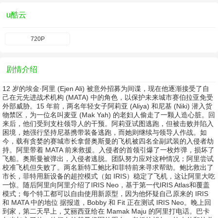
u酷云
720P
剧情介绍
12 岁的埃金·阿里 (Ejen Ali) 被意外招募为间谍，现在他逐渐接受了自
己在元先进战术机构 (MATA) 中的角色，以保护未来城市赛伯拉亚免受
外部威胁。15 年前，两名年轻女子阿莉亚 (Aliya) 和尼基 (Niki) 潜入货
物禁区，为一位名叫麦亚 (Mak Yah) 的老妇人偷走了一颗人造心脏。回
来后，他们受到支柱领导人的干预。阿莉亚试图逃跑，但被击败并陷入
困境，她强行坚持尼基携带装备逃跑，而她则继续与领导人作战。如
今，载有贪婪的赛城市长拿督奥斯曼的飞机被四名全副武装的入侵者劫
持。阿里带着 MATA 前来救援。入侵者的首领引爆了一枚炸弹，损坏了
飞船。奥斯曼被弹出，入侵者逃脱。团队努力应对这种情况；阿里尝试
校准飞机但失败了。两名新特工鲍比和菲特前来寻求帮助。鲍比救出了
市长，菲特用新设备的超控模式（如 IRIS）稳定了飞机，这让阿里大吃
一惊。随后阿里向阿里介绍了IRIS Neo，基于第一代IRIS Atlas和覆盖
模式；每个特工都可以自由使用新原型，因为他怀疑自己原来的 IRIS
和 MATA 中的地位 据报道，Bobby 和 Fit 正在测试 IRIS Neo。晚上回
到家，第二天早上，艾丽西亚给在 Mamak Maju 的阿里打电话。巴卡