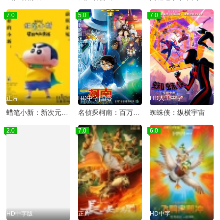
7.0
5.0
7.0
正片
HD中字|国语
HD人工中字
蜡笔小新：新次元！超能力大决战
名侦探柯南：百万美元的五棱星
蜘蛛侠：纵横宇宙
2.0
7.0
6.0
HD中字版
正片
HD中字