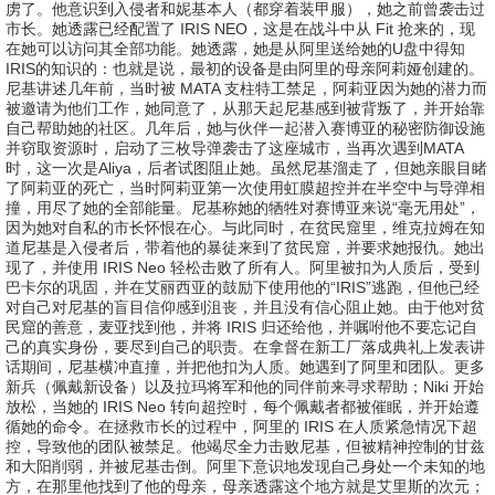
虏了。他意识到入侵者和妮基本人（都穿着装甲服），她之前曾袭击过
市长。她透露已经配置了 IRIS NEO，这是在战斗中从 Fit 抢来的，现
在她可以访问其全部功能。她透露，她是从阿里送给她的U盘中得知
IRIS的知识的：也就是说，最初的设备是由阿里的母亲阿莉娅创建的。
尼基讲述几年前，当时被 MATA 支柱特工禁足，阿莉亚因为她的潜力而
被邀请为他们工作，她同意了，从那天起尼基感到被背叛了，并开始靠
自己帮助她的社区。几年后，她与伙伴一起潜入赛博亚的秘密防御设施
并窃取资源时，启动了三枚导弹袭击了这座城市，当再次遇到MATA
时，这一次是Aliya，后者试图阻止她。虽然尼基溜走了，但她亲眼目睹
了阿莉亚的死亡，当时阿莉亚第一次使用虹膜超控并在半空中与导弹相
撞，用尽了她的全部能量。尼基称她的牺牲对赛博亚来说“毫无用处”，
因为她对自私的市长怀恨在心。与此同时，在贫民窟里，维克拉姆在知
道尼基是入侵者后，带着他的暴徒来到了贫民窟，并要求她报仇。她出
现了，并使用 IRIS Neo 轻松击败了所有人。阿里被扣为人质后，受到
巴卡尔的巩固，并在艾丽西亚的鼓励下使用他的“IRIS”逃跑，但他已经
对自己对尼基的盲目信仰感到沮丧，并且没有信心阻止她。由于他对贫
民窟的善意，麦亚找到他，并将 IRIS 归还给他，并嘱咐他不要忘记自
己的真实身份，要尽到自己的职责。在拿督在新工厂落成典礼上发表讲
话期间，尼基横冲直撞，并把他扣为人质。她遇到了阿里和团队。更多
新兵（佩戴新设备）以及拉玛将军和他的同伴前来寻求帮助；Niki 开始
放松，当她的 IRIS Neo 转向超控时，每个佩戴者都被催眠，并开始遵
循她的命令。在拯救市长的过程中，阿里的 IRIS 在人质紧急情况下超
控，导致他的团队被禁足。他竭尽全力击败尼基，但被精神控制的甘兹
和大阳削弱，并被尼基击倒。阿里下意识地发现自己身处一个未知的地
方，在那里他找到了他的母亲，母亲透露这个地方就是艾里斯的次元；