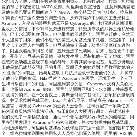
尔也加入了他，他们在拉赫曼将军的盟友、老板拉胡尔、拉杰什和拉兹
曼的帮助下秘密前往 MATA 总部。阿里向会议室报告，注意到奥斯曼透
露他在塞巴亚定居期间建立了 MATA；每个特工“只为他服务”。拉马将
军简要介绍了这次袭击的调查情况：从炸弹爆炸中回收的主要燃料是
Azurium，入侵者的装甲和武器不是 Cyberaya 的。拉玛通过从间谍那
里收到的情报，下令对熊兄弟进行突袭，怀疑所涉及的武器是走私给他
的。巴卡尔试图抓住贝尔，但他带着武器逃跑了。阿里追赶他，突然三
个人逮捕了贝尔。他们小组中的第三人尼基抢走了武器。熊逃跑了，阿
里攻击了这群人作为回应，但尼基缩短了混战，骑着轻便摩托车逃跑
了。阿里跟着她来到贫民窟，直到走进了死胡同。后来，他在仓库中醒
来，受伤了。尼基来看望他，事故发生后，尼基把他带到了她家。阿里
在笔式驱动器上发现了相同的符号，并将其展示给尼基。尼基惊讶地认
出他是她已故朋友阿利亚的儿子。双腿无力的她遇到了同样帮助她的人
民“边缘”的阿莉亚。她与尼基联手对抗那些敢于攻击他们的人，并掠夺
了他们使用的资源。Niki 描述了 Azureum 在医学、环境卫生、个人卫
生和日常使用中的用途。阿里感到震惊的是，Cyberaya 没有人关心此
事，他得知 Azureum 短缺。阿里与艾丽西亚和巴卡尔会面，并获悉贝
尔被捕的消息。在一次会议上，奥斯曼讨论了智能工厂新项目的进展情
况，并要求按时完成工作。Bear 的审讯显示，经销商是 Vikram，一名
运营官，与开发 Cyberaya 的重要人士合作。拉玛分配了一项新任务，
秘密调查贝塔塔的非法活动。特工们潜入大楼进行调查。在此过程中，
他们发现了一条秘密通道，通往一个非法囤积武器和资源的储藏室，阿
里在那里发现了 Azureum 的秘密储藏室，并收集数据并向尼基透露。
回到边缘地带，阿里向尼基和她的伙伴透露了这一信息。他们破坏了安
全；维克拉姆接到通知并用私人人员将他们逼入绝境。阿里的 IRIS 的