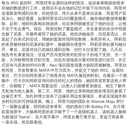
每当 IRIS 超控时，阿里经常会遇到这样的情况，该设备将根据他母亲
存储的数据进行工作，使用后不会在他的记忆中留下任何内容。阿里对
这项新发明感到沮丧，但他坚信，伟大从来不是来自设备，而是用户及
其决心。她还透露，如果阿里尝试访问覆盖模式，她存储的数据将被删
除。起初，他听到真相后很崩溃，但后来阿丽娅坚定了他的信念，让他
不至于失去勇气。现在，阿里控制了覆盖模式，并在拿督的攻击中明显
击败了尼基，并最终摧毁了她的武器。他告诉她放弃，但尼基否认，并
发起了自杀式的尝试，用她的套装炸毁阿祖鲁姆，杀死所有人。阿莉亚
的本质被转移到尼基的虹膜中，她被困在维度中，阿莉亚将虹膜与她分
开。事后，尼基对自己的疯狂感到后悔，但巴卡尔安慰了她。几天后，
报告市长康复情况；甘兹严厉斥责阿里对犯罪分子的地下支持。另一方
面，大洋称赞阿里尽职尽责，但也失望地表示要对阿里进行惩罚，并正
式宣布与原来的IRIS分离；Neo 项目因发现重大缺陷而被解散。阿里欣
然同意，并发誓要在 MATA 中尽力而为，并提交了他的 IRIS。会面结
束后，巴卡尔向阿里展示了他母亲在 MATA 服役的时刻。在最后一个视
频中，巴卡尔向阿莉亚询问担任经纪人的理由，她回答道答复说有人帮
忙，但都散了；MATA 需要这些，以便人们能够更加接近、相互了解并
无私地为他人服务。第二天，阿里、他的父亲和他的朋友维克托参观了
边缘艺术节。加扎利博士宣布了边缘区周边发展项目，承诺实现城市和
乡村社区的可持续发展。晚上，阿里与他的团队在 Mamak Maju 举行
了一场聚会盛宴，陪同的还有将军、他的朋友们和 Bobby-Fit。在片尾
彩蛋场景中，大杨将阿里的名字赋予了一个超级机器人，该机器人被称
为新项目“Satria”。在片尾字幕中，阿里从餐厅离开后，里兹万和多斯
一直在场，然后跟着他。