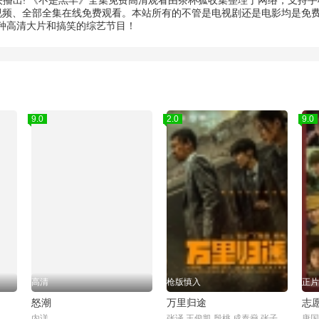
映播出! 《不是羔羊》全集免费高清观看由茶杯狐收集整理于网络，支持
视频、全部全集在线免费观看。本站所有的不管是电视剧还是电影均是免费
种高清大片和搞笑的综艺节目！
9.0
2.0
9.0
高清
枪版慎入
正片
怒潮
万里归途
志
内详
张译,王俊凯,殷桃,成泰燊,张子贤,陈昊宇,王迅,万茜,李雪健,李晨,王智,吴京,温韬,吴恩璇,国义骞,谢承颖,李路琦,赵梓冲,王照清,朱超艺,闫昌,李凯,谢欣华,侯晓童,穆丽燕,奥梅尔·乌扎克,埃兰·艾哈迈德·洛特夫·拉吉·阿尔加赫菲,小伊万·马弗里克,尤金·芬克尔,埃米尔·扎格鲁尔,艾哈迈德·穆罕默德·贾比尔·阿尔卡索姆