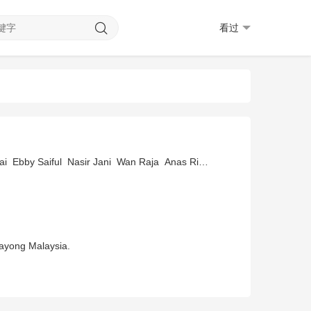
看过
ai
Ebby Saiful
Nasir Jani
Wan Raja
Anas Ridzuan
Shah Kimin
Gayong Malaysia.