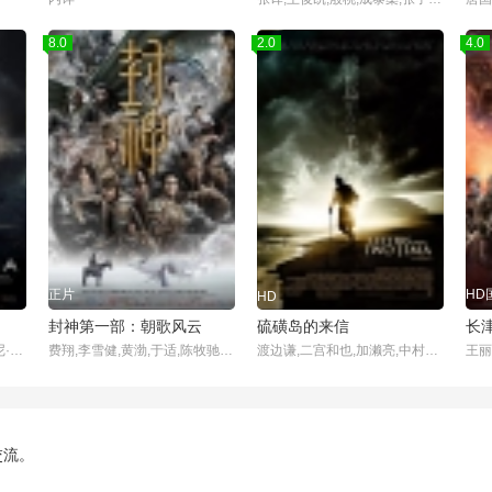
8.0
2.0
4.0
正片
HD
HD
封神第一部：朝歌风云
硫磺岛的来信
长
尤利娅·别列希尔德,叶甫盖尼·齐加诺夫,Joan,Blackham,Anatoliy,Kot,奥列格
费翔,李雪健,黄渤,于适,陈牧驰,娜然 ,此沙,武亚凡,夏雨,袁泉,王洛勇,侯雯元,黄曦彦,李昀锐,杨玏,陈坤,许还山,高曙光,冯绍峰,杨立新,丁勇岱,高冬平,徐冲,韩鹏翼,单敬尧,吴汉坤,百力嘎,刘乐,许翔,刘涵,徐菲,孙睿,耿业庭,金志浩,屈愉超,黄涛,樊汶东,姜宝成,阿仁,米铁增,僧格仁钦,马文忠,宁文彤,张经伟,杨添皓,李泽宇,夏晨旭,宋宁峰,俞颖,吴超,杨大鹏,赵磊,张振煊,宋渡宇,文波
渡边谦,二宫和也,加濑亮,中村狮童
交流。