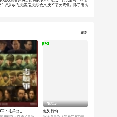
手机在线观看并免费提供战争片不是羔羊的优酷网、腾讯
在线播放的,无套路,无须会员,更不需要充值。除了电视
更多
2.0
HD国语版
愿军：雄兵出击
红海行动
唐国强,王砚辉,刘劲,辛柏青,张颂文,黄晓明,章子怡,朱亚文,张子枫,魏大勋,肖央,王骁,陈飞宇,魏晨,尹昉,张宥浩,海清,王传君,郎月婷,杜淳,贾冰,林永健,王伍福,安荣生,王楷勝,郭晓峰,郭晓东,李乃文,聂远,唐曾,袁文康,赵波,李光洁,张海宇,李感,王道铁,保剑锋,纪焕博,王乃训,叶禾,李卓阳,朱一龙
张译,黄景瑜,海清,杜江,蒋璐霞