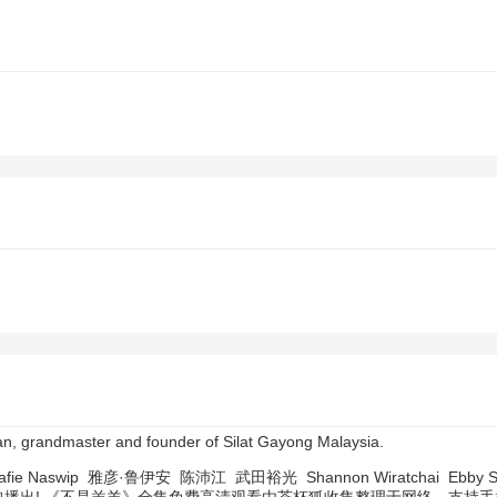
n, grandmaster and founder of Silat Gayong Malaysia.
afie Naswip
雅彦·鲁伊安
陈沛江
武田裕光
Shannon Wiratchai
Ebby S