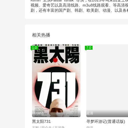
Kimin
主演
Faisal
Ishak
导演，在2025年马来西亚上
视频、爱奇艺以及高清线路、m3u8线路观看、等高清
剧，还有丰富的国产剧、韩剧、欧美剧、动漫、以及各
相关热播
1.0
7.0
HD国语
超清
黑太阳731
寻梦环游记(普通话版)
王刚 / 田介夫 / 王润身
内详