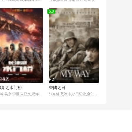
5.0
国语版
HD
津湖之水门桥
登陆之日
王丽坤,吴京,李晨,朱亚文,易烊千玺,张涵予,胡军,段奕宏,韩东君,耿乐,杨一威,许明虎,王宁,杜淳,庄小龙,史磊,王振威,陈泽轩,张志坤,李卓扬,刘治威,何跃飞,唐志强,胡学良,辛玉波,张跃,贺广治,黄晓航,曹敖日格勒,章小磊,宋玉臣,李小锋,约翰·克鲁兹,詹姆斯·菲尔伯德
张东健,范冰冰,小田切让,金仁权,韩承龙,都枝寒,李沇熹,山本太郎