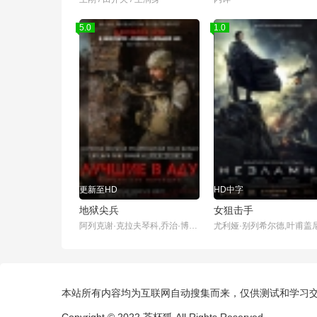
5.0
1.0
更新至HD
HD中字
地狱尖兵
女狙击手
阿列克谢·克拉夫琴科,乔治·博洛涅夫,谢尔盖·加鲁索夫
本站所有内容均为互联网自动搜集而来，仅供测试和学习