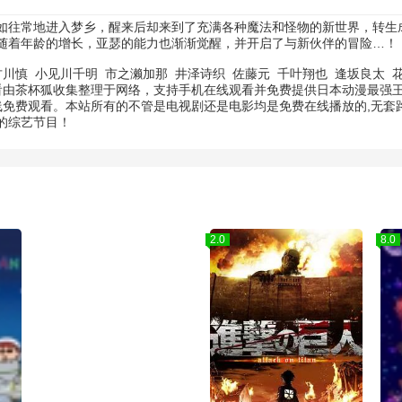
如往常地进入梦乡，醒来后却来到了充满各种魔法和怪物的新世界，转生
随着年龄的增长，亚瑟的能力也渐渐觉醒，并开启了与新伙伴的冒险…！
古川慎
小见川千明
市之濑加那
井泽诗织
佐藤元
千叶翔也
逢坂良太
观看由茶杯狐收集整理于网络，支持手机在线观看并免费提供日本动漫最强
线免费观看。本站所有的不管是电视剧还是电影均是免费在线播放的,无套
的综艺节目！
9.0
2.0
8.0