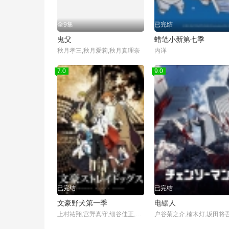
全9集
已完结
鬼父
蜡笔小新第七季
秋月孝三,秋月爱莉,秋月真理奈
内详
7.0
9.0
已完结
已完结
文豪野犬第一季
电锯人
上村祐翔,宫野真守,细谷佳正,神谷浩史,丰永利行,小山力也,小见川千明,小野贤章,花仓洸幸,岛村侑