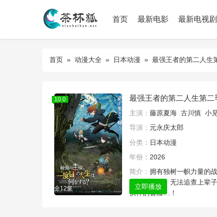
首页
最新电影
最新电视剧
首页
»
动漫大全
»
日本动漫
» 最强王者的第二人生
最强王者的第二人生第二
10.0
主演：
藤原夏海
古川慎
小
导演：
元永庆太郎
分类：
日本动漫
年份：
2026
简介：
拥有独树一帜力量的
瑟」的孩子。无法追查上辈
立即播放
全12集
伙伴的冒险…！