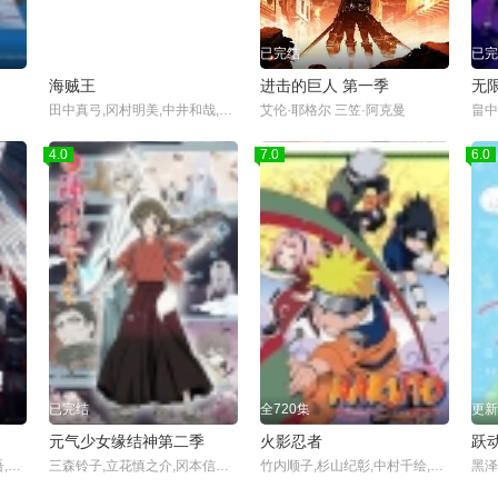
更新至第1172集
已完结
已完
海贼王
进击的巨人 第一季
无
田中真弓,冈村明美,中井和哉,山口胜平,平田广明
艾伦·耶格尔 三笠·阿克曼
4.0
7.0
6.0
已完结
全720集
更新
元气少女缘结神第二季
火影忍者
跃
户谷菊之介,楠木灯,坂田将吾,菲鲁兹·蓝
三森铃子,立花慎之介,冈本信彦,石田彰,岸尾大辅,佐藤聪美,高桥广树,诹访部顺一,山下大辉,森久保祥太郎
竹内顺子,杉山纪彰,中村千绘,井上和彦,关俊彦,松本和香子,大塚芳忠,胜生真沙子,柴田秀胜,森久保祥太郎,伊藤健太郎,柚木凉香,小杉十郎太,增川洋一,远近孝一,田村由香里,江原正士,水树奈奈,鸟海浩辅,川田绅司,落合露美,大谷育江,重松朋,下屋则子,飞田展男,石冢运升,浅野真由美,石田彰,加濑康之,朴璐美,中田让治,保志总一朗,神奈延年,三木真一郎,中村大树,家中宏,福田信昭,楠大典,本田贵子,平