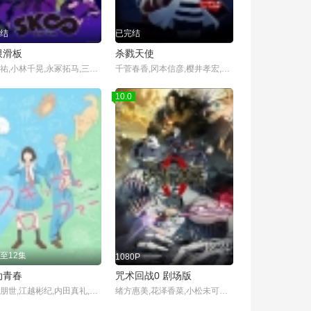
结
已完结
限滑板
杀戮天使
畠中祐,小林千晃,永冢拓马,三宅健太,绿川光,松本保典,子安武人,小野贤章
千菅春香,冈本信彦,樱井孝宏,藤原夏海,伊濑茉莉也
10.0
至12集
1080P
动青春
咒术回战0 剧场版
黑泽朋世,江越彬纪,内田真礼,寺崎裕香,潘惠美
绪方惠美,花泽香菜,小松未可子,内山昂辉,关智一,中村悠一,樱井孝宏