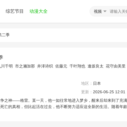
综艺节目
动漫大全
视频
第二季
季
见川千明
市之濑加那
井泽诗织
佐藤元
千叶翔也
逢坂良太
花守由美里
地区：
日本
更新：
2026-06-25 12:01
战争之神——格雷。某一天，他一如往常地进入梦乡，醒来后却来到了充
子死亡的真相，但比起活在过去，他不断努力适应这全新的生活。随着年