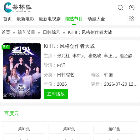
首页
最新电影
最新电视剧
综艺节目
动漫大全
首页
»
综艺节目
»
日韩综艺
» Kill It：风格创作者大战
Kill It：风格创作者大战
5.0
主演：
张允柱
李钟元
崔然竣
车正元
池贤静
安
导演：
内详
分类：
日韩综艺
地区：
韩国
年份：
2026
更新：
2026-07-29 12:00
立即播放
全12集
百度云
第01集
第02集
第03集