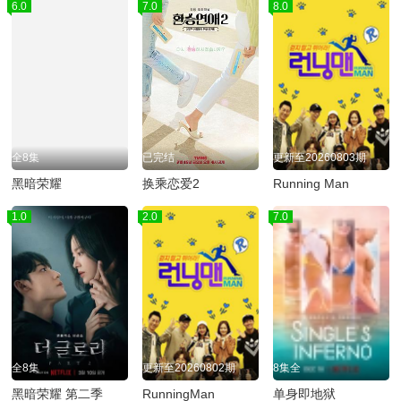
6.0
7.0
8.0
全8集
已完结
更新至20260803期
黑暗荣耀
换乘恋爱2
Running Man
1.0
2.0
7.0
全8集
更新至20260802期
8集全
黑暗荣耀 第二季
RunningMan
单身即地狱