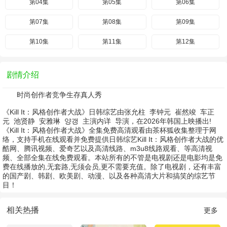
第04集
第05集
第06集
第07集
第08集
第09集
第10集
第11集
第12集
剧情介绍
时尚创作者竞争生存真人秀
《Kill It：风格创作者大战》日韩综艺由
张允柱
李钟元
崔然竣
车正
元
池贤静
安雅琳
양갱
主演
内详
导演，在2026年韩国上映播出!
《Kill It：风格创作者大战》全集免费高清观看由茶杯狐收集整理于网
络，支持手机在线观看并免费提供日韩综艺Kill It：风格创作者大战的优
酷网、腾讯视频、爱奇艺以及高清线路、m3u8线路观看、等高清视
频、全部全集在线免费观看。本站所有的不管是电视剧还是电影均是免
费在线播放的,无套路,无须会员,更不需要充值。除了电视剧，还有丰富
的国产剧、韩剧、欧美剧、动漫、以及各种高清大片和搞笑的综艺节
目！
相关热播
更多