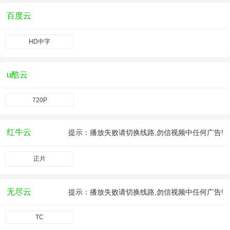
百度云
HD中字
u酷云
720P
红牛云
提示：播放失败请切换线路,勿信视频中任何广告!
正片
无尽云
提示：播放失败请切换线路,勿信视频中任何广告!
TC