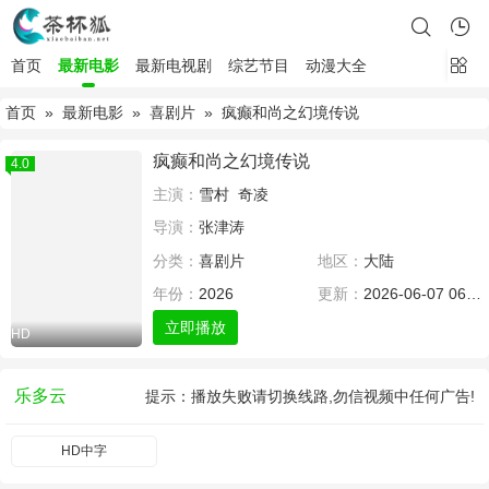
首页
最新电影
最新电视剧
综艺节目
动漫大全
首页
»
最新电影
»
喜剧片
» 疯癫和尚之幻境传说
疯癫和尚之幻境传说
4.0
主演：
雪村
奇凌
导演：
张津涛
分类：
喜剧片
地区：
大陆
年份：
2026
更新：
2026-06-07 06:01
立即播放
HD
乐多云
提示：播放失败请切换线路,勿信视频中任何广告!
HD中字