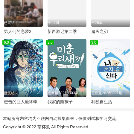
已完结
全11期
全26集
男人们的恋爱2
新西游记第二季
鬼灭之刃
6.0
2.0
3.0
已完结
更新至20260803期
更新至20260801期
进击的巨人最终季Part.2
我家的熊孩子
我独自生活
本站所有内容均为互联网自动搜集而来，仅供测试和学习交流。
Copyright © 2022
茶杯狐
All Rights Reserved