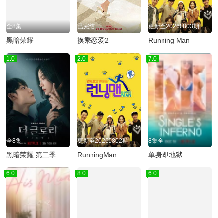
全8集
已完结
更新至20260803期
黑暗荣耀
换乘恋爱2
Running Man
1.0
2.0
7.0
全8集
更新至20260802期
8集全
黑暗荣耀 第二季
RunningMan
单身即地狱
6.0
8.0
6.0