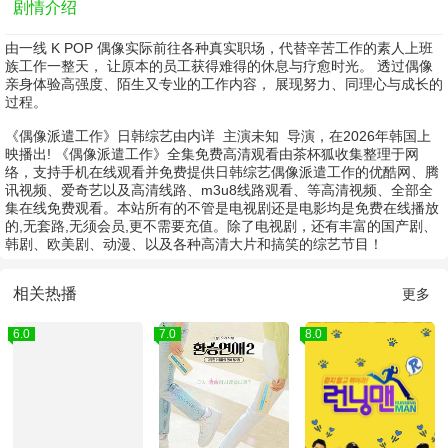
剧情介绍
由一线 K POP 偶像实际前往各种真实职场，代替辛苦工作的素人上班
族工作一整天， 让原本的员工获得难得的休息与疗愈时光。 透过偶像
亲身体验高强度、陌生又专业的工作内容， 展现努力、同理心与成长的
过程。
《偶像派遣工作》日韩综艺由
内详
主演
未知
导演，在2026年韩国上
映播出! 《偶像派遣工作》全集免费高清观看由茶杯狐收集整理于网
络，支持手机在线观看并免费提供日韩综艺偶像派遣工作的优酷网、腾
讯视频、爱奇艺以及高清线路、m3u8线路观看、等高清视频、全部全
集在线免费观看。本站所有的不管是电视剧还是电影均是免费在线播放
的,无套路,无须会员,更不需要充值。除了电视剧，还有丰富的国产剧、
韩剧、欧美剧、动漫、以及各种高清大片和搞笑的综艺节目！
相关热播
更多
6.0
7.0
8.0