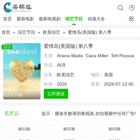
首页
最新电影
最新电视剧
综艺节目
动漫大全
首页
»
综艺节目
»
欧美综艺
» 爱情岛(美国版) 第八季
爱情岛(美国版) 第八季
10.0
主演：
Ariana·Madix
Ciara·Miller
Tefi·Pessoa
导演：
内详
分类：
欧美综艺
地区：
美国
年份：
2026
更新：
2026-07-13 00:00
立即播放
更新至33期
无尽云
提示：播放失败请切换线路,勿信视频中任何广告!
第01期
第02期
第03期