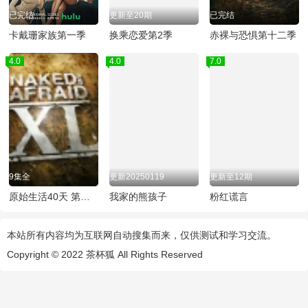
已完结
更新至20期
已完结
卡戴珊家族第一季
换乘恋爱第2季
赤裸与恐惧第十二季
4.0
4.0
7.0
9集全
更新20250119
更新至12期
原始生活40天 第三季
我家的熊孩子
粉红谎言
本站所有内容均为互联网自动搜集而来，仅供测试和学习交流。
Copyright © 2022
茶杯狐
All Rights Reserved