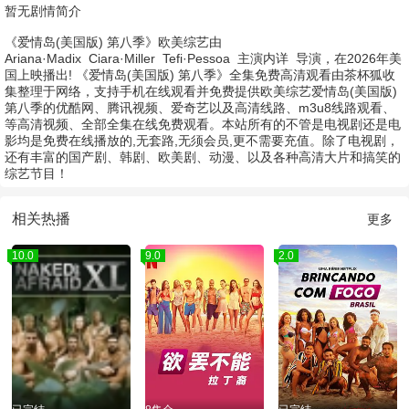
暂无剧情简介
《爱情岛(美国版) 第八季》欧美综艺由
Ariana·Madix
Ciara·Miller
Tefi·Pessoa
主演
内详
导演，在2026年美
国上映播出! 《爱情岛(美国版) 第八季》全集免费高清观看由茶杯狐收
集整理于网络，支持手机在线观看并免费提供欧美综艺爱情岛(美国版)
第八季的优酷网、腾讯视频、爱奇艺以及高清线路、m3u8线路观看、
等高清视频、全部全集在线免费观看。本站所有的不管是电视剧还是电
影均是免费在线播放的,无套路,无须会员,更不需要充值。除了电视剧，
还有丰富的国产剧、韩剧、欧美剧、动漫、以及各种高清大片和搞笑的
综艺节目！
相关热播
更多
10.0
9.0
2.0