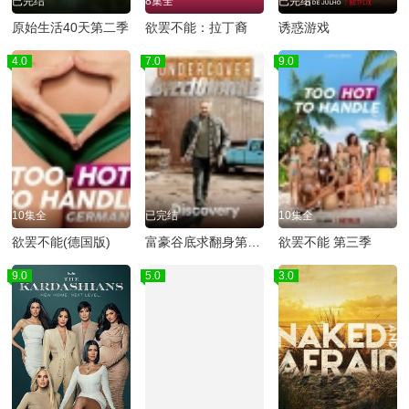
已完结
8集全
已完结
原始生活40天第二季
欲罢不能：拉丁裔
诱惑游戏
4.0
7.0
9.0
10集全
已完结
10集全
欲罢不能(德国版)
富豪谷底求翻身第一季
欲罢不能 第三季
9.0
5.0
3.0