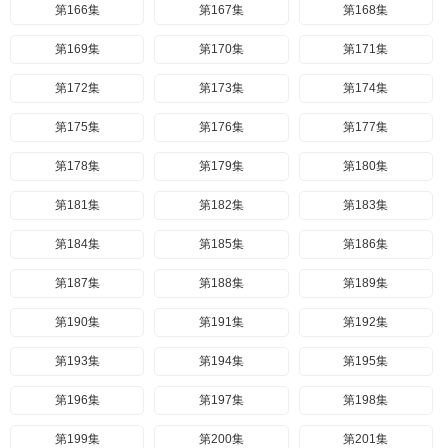
第166集
第167集
第168集
第169集
第170集
第171集
第172集
第173集
第174集
第175集
第176集
第177集
第178集
第179集
第180集
第181集
第182集
第183集
第184集
第185集
第186集
第187集
第188集
第189集
第190集
第191集
第192集
第193集
第194集
第195集
第196集
第197集
第198集
第199集
第200集
第201集