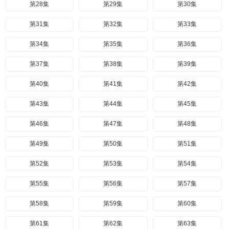
第28集
第29集
第30集
第31集
第32集
第33集
第34集
第35集
第36集
第37集
第38集
第39集
第40集
第41集
第42集
第43集
第44集
第45集
第46集
第47集
第48集
第49集
第50集
第51集
第52集
第53集
第54集
第55集
第56集
第57集
第58集
第59集
第60集
第61集
第62集
第63集