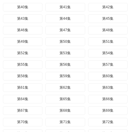
第40集
第41集
第42集
第43集
第44集
第45集
第46集
第47集
第48集
第49集
第50集
第51集
第52集
第53集
第54集
第55集
第56集
第57集
第58集
第59集
第60集
第61集
第62集
第63集
第64集
第65集
第66集
第67集
第68集
第69集
第70集
第71集
第72集