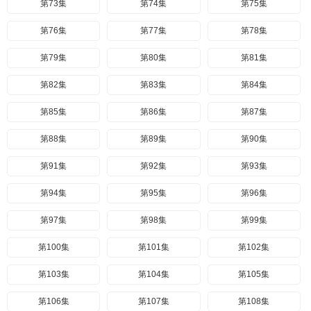
第73集
第74集
第75集
第76集
第77集
第78集
第79集
第80集
第81集
第82集
第83集
第84集
第85集
第86集
第87集
第88集
第89集
第90集
第91集
第92集
第93集
第94集
第95集
第96集
第97集
第98集
第99集
第100集
第101集
第102集
第103集
第104集
第105集
第106集
第107集
第108集