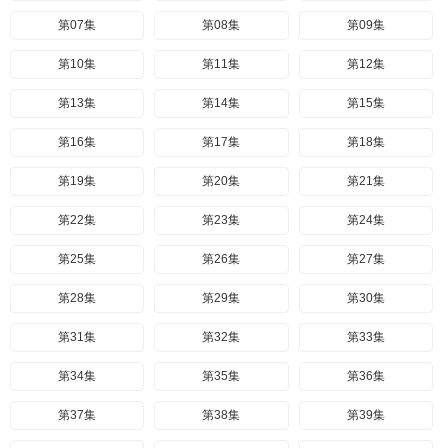
第07集
第08集
第09集
第10集
第11集
第12集
第13集
第14集
第15集
第16集
第17集
第18集
第19集
第20集
第21集
第22集
第23集
第24集
第25集
第26集
第27集
第28集
第29集
第30集
第31集
第32集
第33集
第34集
第35集
第36集
第37集
第38集
第39集