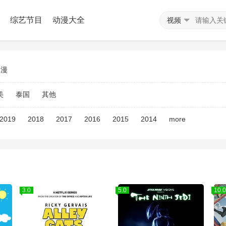
综艺节目
动漫大全
视频
动漫
美
泰国
其他
2019
2018
2017
2016
2015
2014
more
3.0
5.0
10.0