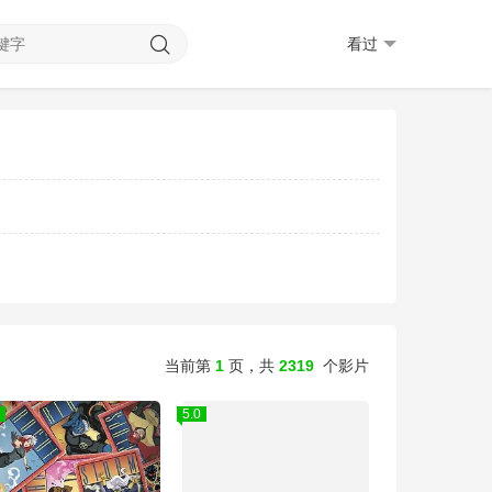
看过
当前第
1
页，
共
2319
个影片
5.0