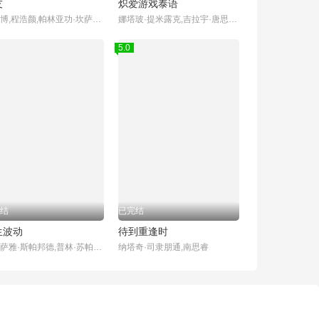
友
炽爱游戏泰语
陈欣博,程浩颜,帕林亚功·坎萨瓦,图拓·科拉帕特,帕努帕特·阿诺玛契提,索恩塔斯特·布昂加姆,帕辛·利昂武,Chane Tawatson Plengsiriwat,Thomas Teetut Chungmanirat,Mark Sorntast Buangam,Pang Buntarika Singpha,Tom Ratchaneekorn Phanmanee
娜塔玻·提米露克,吉拉宇·唐思苏克,阿曼娜·古尔,Chatayodom Hiranyatithi,娜姆拉荣·塔尼娅瑞丝,协塔朋·平朋,杜昂达·东卡米尼,皮茶帕·潘图慕钦达
5.0
结
已完结
生波动
待到重逢时
尤拉萨雅·斯帕邦德,普林·苏帕拉,札玲朋·尊克迪,路易斯·斯科特,娜塔妮查·纳瓦塔纳瓦尼,NoeyChotikaWongwilas,MasuJunyangdikul
纳塔奇·司隶朋通,南思睿