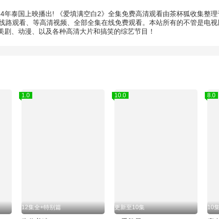
24年泰国上映播出! 《爱填满空白2》全集免费高清观看由茶杯狐收集整
8线路观看、等高清视频、全部全集在线免费观看。本站所有的不管是电视剧
美剧、动漫、以及各种高清大片和搞笑的综艺节目！
1.0
10.0
8.0
12集全+特别篇
更新至10集
10