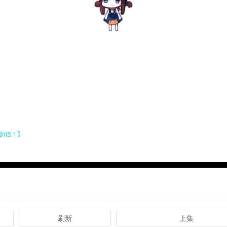
刷新
上集