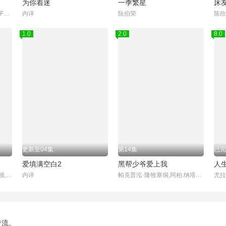
为你着迷
一季繁星
床
Peat,Wasuthorn,Chaijinda,Fort,Thitipong,Sengngai,Boss,Chaikamon,Sermsongwittaya,Noeul,Nuttarat,Tangwai,Act,Tanachai,Kulcharoentanachot,奇萨努蓬·邦马尼,James,Pongsapak,Rachaporn,Chai,Supakit,Puth,Chaya,Seng,S
内详
阮伯荣
1.0
2.0
8.0
更新至04集
第14集
已完
爱填满空白2
黑帮少爷爱上我
人
苏帕功·斯里坡通,卢克·普劳顿,提娜丽·维拉瓦诺丹,爱琳·尤格达塔
内详
帕克普泓·隆牧塞侗,阿柏.纳塔温.崴唐缇派特,罗一杰,彭劳勒·特基雅特,林亦乐,塔纳育特·达功塔亚,Us,Nititorn,Akkarachotsopon,Build,Jakapan,Puttha,佩泰·松楚瓦,纳塔德·库纳功奇亚,Job,Yosatorn,Konglikit,Nodt,Nutthasid,Panyangarm,JJ,Chalach,Tantijibul,Barcode,Tinna
交流。