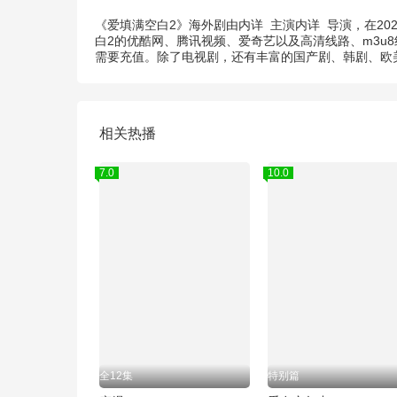
《爱填满空白2》海外剧由
内详
主演
内详
导演，在20
白2的优酷网、腾讯视频、爱奇艺以及高清线路、m3u
需要充值。除了电视剧，还有丰富的国产剧、韩剧、欧
相关热播
7.0
10.0
全12集
特别篇