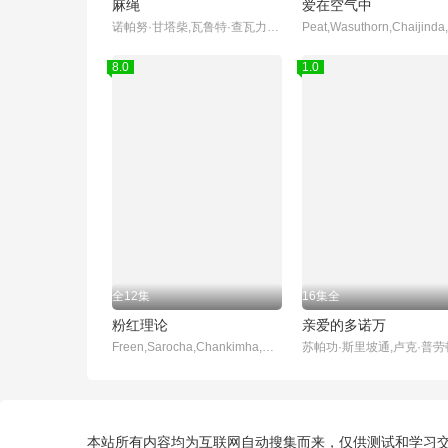
麻绳
爱在空气中
诺帕努·甘塔柴,瓦鲁特·查瓦力朱吉翁,纳塔奇·司隶朋通,提迪瓦·立帕拉赛,萨曼莎·梅兰妮·蔻兹,帕琳恩·查恩玛浓,Bosston,Suphadach,Wilairat,帕西特·本朋沙瓦
8.0
1.0
全12集
16集全
粉红理论
亲爱的多诺万
Freen,Sarocha,Chankimha,瑞玫高·阿瑟农
本站所有内容均为互联网自动搜集而来，仅供测试和学习