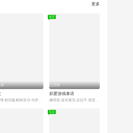
更多
8.0
集全
已完结
友
炽爱游戏泰语
陈欣博,程浩颜,帕林亚功·坎萨瓦,图拓·科拉帕特,帕努帕特·阿诺玛契提,索恩塔斯特·布昂加姆,帕辛·利昂武,Chane Tawatson Plengsiriwat,Thomas Teetut Chungmanirat,Mark Sorntast Buangam,Pang Buntarika Singpha,Tom Ratchaneekorn Phanmanee
娜塔玻·提米露克,吉拉宇·唐思苏克,阿曼娜·古尔,Chatayodom Hiranyatithi,娜姆拉荣·塔尼娅瑞丝,协塔朋·平朋,杜昂达·东卡米尼,皮茶帕·潘图慕钦达
5.0