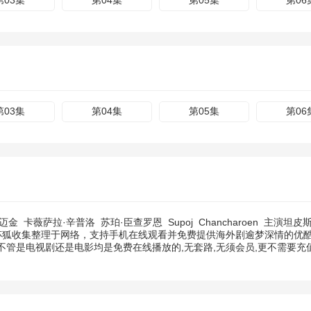
第03集
第04集
第05集
第06
第03集
第04集
第05集
第06
彭迈金
卡薇萨拉·辛普洛
苏珀·臣查罗恩
Supoj
Chancharoen
主演
坦皮斯
杯狐收集整理于网络，支持手机在线观看并免费提供海外剧逾梦深情的优酷
管是电视剧还是电影均是免费在线播放的,无套路,无须会员,更不需要