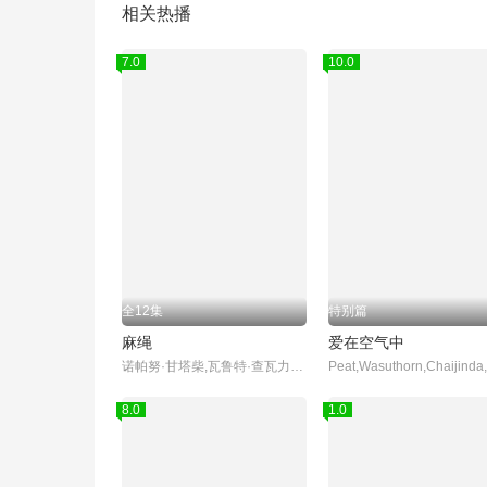
相关热播
7.0
10.0
全12集
特别篇
麻绳
爱在空气中
诺帕努·甘塔柴,瓦鲁特·查瓦力朱吉翁,纳塔奇·司隶朋通,提迪瓦·立帕拉赛,萨曼莎·梅兰妮·蔻兹,帕琳恩·查恩玛浓,Bosston,Suphadach,Wilairat,帕西特·本朋沙瓦
8.0
1.0