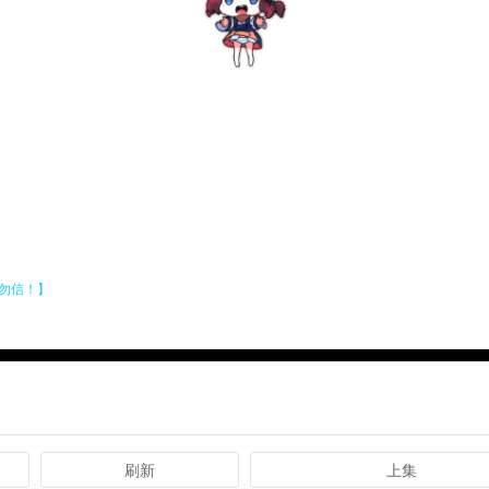
刷新
上集