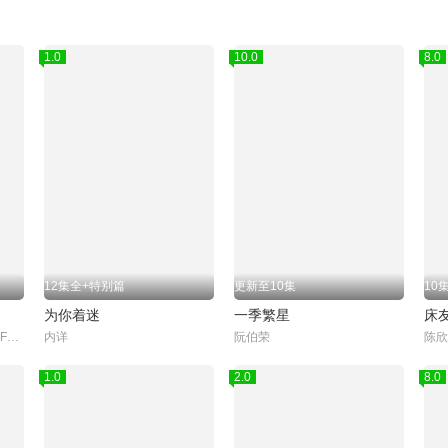
1.0
10.0
8.0
12集全+特别篇
更新至10集
10
为你着迷
一季繁星
床
Peat,Wasuthorn,Chaijinda,Fort,Thitipong,Sengngai,Boss,Chaikamon,Sermsongwittaya,Noeul,Nuttarat,Tangwai,Act,Tanachai,Kulcharoentanachot,奇萨努蓬·邦马尼,James,Pongsapak,Rachaporn,Chai,Supakit,Puth,Chaya,Seng,S
内详
阮伯荣
1.0
2.0
8.0