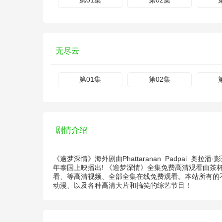
第01集
第02集
无尽云
第01集
第02集
剧情介绍
《逾梦深情》海外剧由
Phattaranan
Padpai
奥拉潘·
年泰国上映播出! 《逾梦深情》全集免费高清观看由茶
看、等高清视频、全部全集在线免费观看。本站所有的不
动漫、以及各种高清大片和搞笑的综艺节目！