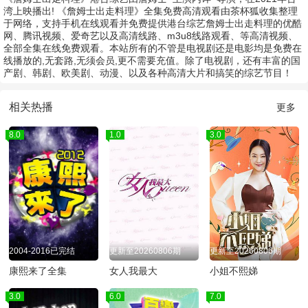
湾上映播出! 《詹姆士出走料理》全集免费高清观看由茶杯狐收集整理
于网络，支持手机在线观看并免费提供港台综艺詹姆士出走料理的优酷
网、腾讯视频、爱奇艺以及高清线路、m3u8线路观看、等高清视频、
全部全集在线免费观看。本站所有的不管是电视剧还是电影均是免费在
线播放的,无套路,无须会员,更不需要充值。除了电视剧，还有丰富的国
产剧、韩剧、欧美剧、动漫、以及各种高清大片和搞笑的综艺节目！
相关热播
更多
8.0
1.0
3.0
2004-2016已完结
更新至20260806期
更新至20260806期
康熙来了全集
女人我最大
小姐不熙娣
3.0
6.0
7.0