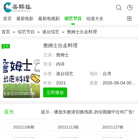
首页
最新电影
最新电视剧
综艺节目
动漫大全
首页
»
综艺节目
»
港台综艺
» 詹姆士出走料理
詹姆士出走料理
2.0
主演：
詹姆士
导演：
内详
分类：
港台综艺
地区：
台湾
年份：
2021
更新：
2026-08-04 00:00
立即播放
更新至20260802期
蓝光
提示：播放失败请切换线路,勿信视频中任何广告!
20221106期
20221113期
20221127期