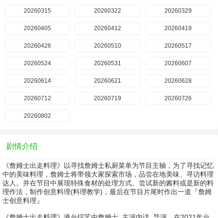
20260315
20260322
20260329
20260405
20260412
20260419
20260426
20260510
20260517
20260524
20260531
20260607
20260614
20260621
20260628
20260712
20260719
20260726
20260802
剧情介绍
《詹姆士出走料理》以寻找詹姆士私厨菜单为节目主轴，为了寻找记忆
中的美味料理，詹姆士将带领大家探索市场，品尝在地美味、寻访料理
达人。并在节目中展现特殊食材的处理方式、尝试新的酱料或是新的料
理作法，制作创意料理(料理教学)，最后在节目片尾时作出一道『詹姆
士创意料理』
《詹姆士出走料理》港台综艺由
詹姆士
主演
内详
导演，在2021年台