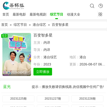
首页
最新电影
最新电视剧
综艺节目
动漫大全
首页
»
综艺节目
»
港台综艺
» 百变智多星
百变智多星
6.0
主演：
内详
导演：
内详
分类：
港台综艺
地区：
港台
年份：
2023
更新：
2026-08-07 06:00
立即播放
更新至20260806期
蓝光
提示：播放失败请切换线路,勿信视频中任何广告!
20231225期
20231227期
20231228期