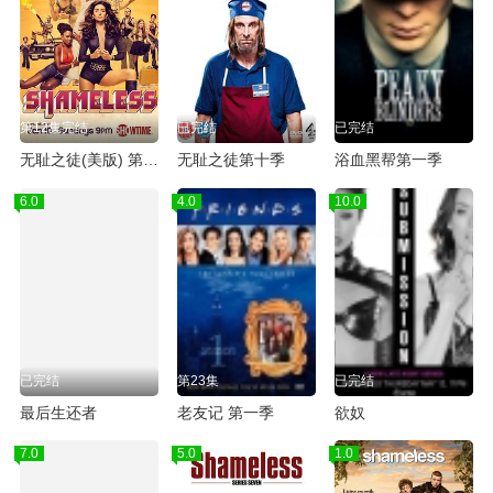
第12集完结
已完结
已完结
无耻之徒(美版) 第六季
无耻之徒第十季
浴血黑帮第一季
6.0
4.0
10.0
已完结
第23集
已完结
最后生还者
老友记 第一季
欲奴
7.0
5.0
1.0