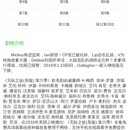
第4集
第5集
第6集
第7集
第8集
第9集
第10集
第11集
第12集完结
剧情介绍
Mickey再进监狱，Ian探望！CP党已被玩坏。Lip还在乱搞，V为
啥抱老爹大腿，Debbie到底怀孕没，大姐混乱的感情会怎样？老爹强
行裸戏，结尾已报警。2016年1.10回归，Gallagher一家人继续毫无
下限。
《无耻之徒(美版) 第六季》欧美剧由
威廉姆·H·梅西
埃米·罗森
杰瑞
米·艾伦·怀特
伊森·卡特科斯基
卡梅隆·莫纳汉
艾玛·肯尼
史蒂夫·豪
威
珊诺拉·汉普顿
德蒙特·莫罗尼
艾米莉·贝吉尔
诺尔·费舍
迈克尔
·帕特里克·麦克吉尔
艾玛·格林威尔
妮科尔·布鲁姆
史蒂夫·卡兹
泰
勒·贾克布·摩尔
萨莎·亚历山大
阿兰·罗森伯格
卢卡·奥利尔
杰夫·皮
埃尔
迈克尔·瑞利·伯克
雪琳·芬
威尔·萨索
伊西多拉·格瑞新特
布
兰登·西姆斯
主演
伊恩·B·麦克唐纳
尼萨·加纳特
杰克·施莱尔
彼得·
西格尔
琳·谢尔顿
安东尼·海明威
克里斯托弗·查莱克
温蒂·斯坦齐
勒
导演，在2016年美国上映播出! 《无耻之徒(美版) 第六季》全集免
费高清观看由茶杯狐收集整理于网络，支持手机在线观看并免费提供