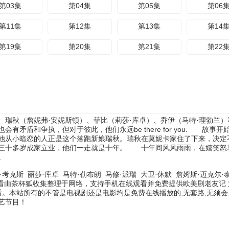
第03集
第04集
第05集
第06
第11集
第12集
第13集
第14
第19集
第20集
第21集
第22
瑞秋（詹妮弗·安妮斯顿）、菲比（莉莎·库卓）、乔伊（马特·理勃兰）
盾和争执，但对于彼此，他们永远be there for you. 故事开始在
他从小暗恋的人正是这个落跑新娘瑞秋。瑞秋在莫妮卡家住了下来，决定
到三十多岁成家立业，他们一走就是十年。 十年间风风雨雨，在嬉笑怒
。
·考克斯
丽莎·库卓
马特·勒布朗
马修·派瑞
大卫·休默
詹姆斯·迈克尔·
观看由茶杯狐收集整理于网络，支持手机在线观看并免费提供欧美剧老友记
看。本站所有的不管是电视剧还是电影均是免费在线播放的,无套路,无须
艺节目！