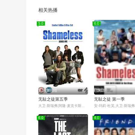
相关热播
5.0
6.0
第16集完结
已完结
无耻之徒第五季
无耻之徒 第一季
大卫·斯瑞弗,阿隆·麦克卡斯克,杰拉德·基恩斯
6.0
4.0