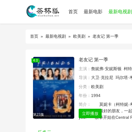
首页
最新电影
最新电视剧
首页
»
最新电视剧
»
欧美剧
» 老友记 第一季
老友记 第一季
4.0
主演：
詹妮弗·安妮斯顿
柯特
导演：
大卫·克拉尼
玛尔塔·
分类：
欧美剧
年份：
1994
简介：
莫妮卡（柯特妮·考克
谟）是彼此最好的朋友，一起走
立即播放
第23集
you. 故事开始在Centr