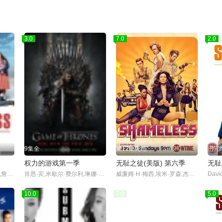
3.0
7.0
2.0
9集全
第12集完结
已完
权力的游戏第一季
无耻之徒(美版) 第六季
无耻
安-玛莉·杜芙,大卫·斯瑞弗,詹姆斯·麦卡沃伊,玛克辛·皮克
肖恩·宾,米歇尔·费尔利,琳娜·海蒂,彼特·丁拉基,艾米莉亚·克拉克,基特·哈灵顿,苏菲·特纳,麦茜·威廉姆斯,尼古拉·科斯特-瓦尔道,伊恩·格雷,约翰·布莱德利
威廉姆·H·梅西,埃米·罗森,杰瑞米·艾伦·怀特,伊森·卡特科斯基,卡梅隆·莫纳汉,艾玛·肯尼,史蒂夫·豪威,珊诺拉·汉普顿,德蒙特·莫罗尼,艾米莉·贝吉尔,诺尔·费舍,迈克尔·帕特里克·麦克吉尔,艾玛·格林威尔,妮科尔·布鲁姆,史蒂夫·卡兹,泰勒·贾克布·摩尔,萨莎·亚历山大,阿兰·罗森伯格,卢卡·奥利尔,杰夫·皮埃尔,迈克尔·瑞利·伯克,雪琳·芬,威尔·萨索,伊西多拉·格瑞新特,布兰登·西姆斯
David
10.0
7.0
5.0