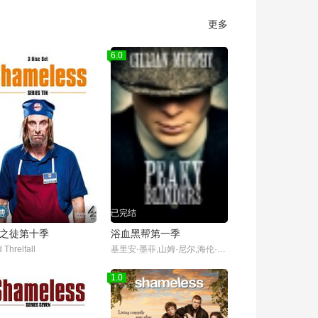
更多
6.0
结
已完结
之徒第十季
浴血黑帮第一季
 Threlfall
基里安·墨菲,山姆·尼尔,海伦·麦克洛瑞,保罗·安德森,安娜贝拉·沃丽丝,苏菲·兰朵,奈德·丹内利,乔·科尔,芬恩·科尔,哈利·克登,娜塔莎·奥基弗,托尼·皮茨,艾米-费欧‧爱德华兹,乔丹·博尔格,凯特·菲利普斯,本杰明·西番雅,伊多·戈德堡,夏莉·墨菲,亚历山大·希迪格,盖特·杨森,诺亚·泰勒,尼尔·贝尔,山姆·哈兹尔丁,丹尼尔·弗恩,帕迪·康斯戴恩,查理·科里德-米尔斯,杰克·罗文,Ian P
1.0