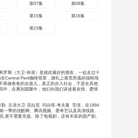
集
第07集
第08集
集
第15集
第16集
集
第23集
和罗斯（大卫·休谟）是彼此最好的朋友，一起走过十
Central Perk咖啡馆里，婚礼上落荒而逃的瑞秋闯
不再做爸爸的女孩儿，真正的步入社会，于是在其他
骂中，在离别团聚中，他们向我们讲述着友情、爱情
泰勒
主演
大卫·克拉尼
玛尔塔·考夫曼
导演，在1994
 第一季的优酷网、腾讯视频、爱奇艺以及高清线路、
会员,更不需要充值。除了电视剧，还有丰富的国产剧、