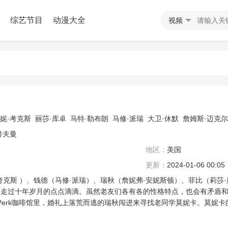
综艺节目
动漫大全
视频
妮·考克斯
丽莎·库卓
马特·勒布朗
马修·派瑞
大卫·休默
詹姆斯·迈克尔
考夫曼
地区：
美国
更新：
2024-01-06 00:05
斯 ）、钱德（马修·派瑞）、瑞秋（詹妮弗·安妮斯顿）、菲比（莉莎·
过十年岁月的点点滴滴。虽然老友们各有各的性格特点，也会有矛盾和争执，但
al Perk咖啡馆里，婚礼上落荒而逃的瑞秋闯进来寻找老同学莫妮卡。莫妮卡