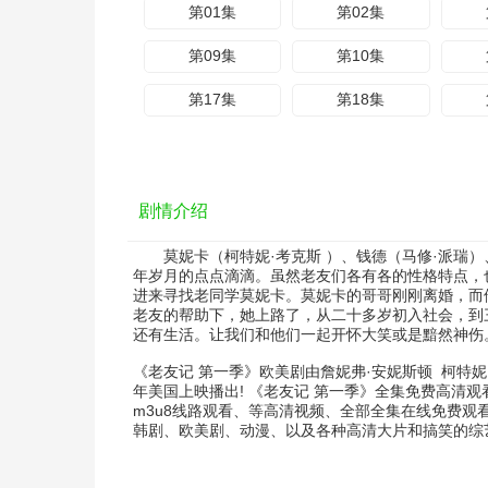
第01集
第02集
第09集
第10集
第17集
第18集
剧情介绍
莫妮卡（柯特妮·考克斯 ）、钱德（马修·派瑞）、
年岁月的点点滴滴。虽然老友们各有各的性格特点，也会有矛
进来寻找老同学莫妮卡。莫妮卡的哥哥刚刚离婚，而
老友的帮助下，她上路了，从二十多岁初入社会，
还有生活。让我们和他们一起开怀大笑或是黯然神伤
《老友记 第一季》欧美剧由
詹妮弗·安妮斯顿
柯特妮
年美国上映播出! 《老友记 第一季》全集免费高清
m3u8线路观看、等高清视频、全部全集在线免费观
韩剧、欧美剧、动漫、以及各种高清大片和搞笑的综