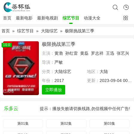
首页
最新电影
最新电视剧
综艺节目
动漫大全
首页
»
综艺节目
»
大陆综艺
» 极限挑战第三季
极限挑战第三季
10.0
主演：
黄渤
孙红雷
黄磊
罗志祥
王迅
张艺兴
导演：
严敏
分类：
大陆综艺
地区：
大陆
年份：
2017
更新：
2023-09-04 00:08
立即播放
已完结
乐多云
提示：播放失败请切换线路,勿信视频中任何广告!
第01集
第02集
第03集