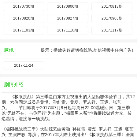
20170730期
20170806期
20170813期
20170820期
20170827期
20170903期
20171103期
20171110期
20171117期
腾讯
提示：播放失败请切换线路,勿信视频中任何广告!
2017-11-24
剧情介绍
《极限挑战》第三季是由东方卫视推出的大型励志体验节目，共12
期，六位固定成员是黄渤、孙红雷、黄磊、罗志祥、王迅、张艺
兴。 节目即将于2017年7月9日起每周日22:00温暖回归，第三季
以“无处不在、与你同行”为主题，“极限男人帮”也将继续贴近大众、传
递温情，迎接每一项挑战。
《极限挑战第三季》大陆综艺由
黄渤
孙红雷
黄磊
罗志祥
王迅
张艺
兴
主演
严敏
导演，在2017年大陆上映播出! 《极限挑战第三季》全集