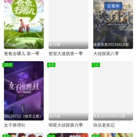
已完结
全12期
更新至第20230416期
爸爸去哪儿 第一季
密室大逃脱第一季
大侦探第八季
10.0
4.0
7.0
20230711（收官之夜）
全24期
更新至20240231期
女子推理社
明星大侦探第六季
快乐老友记
6.0
1.0
8.0