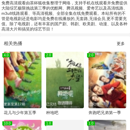
免费高清观看由茶杯狐收集整理于网络，支持手机在线观看并免费提供
大陆综艺极限挑战第三季的优酷网、腾讯视频、爱奇艺以及高清线路、
m3u8线路观看、等高清视频、全部全集在线免费观看。本站所有的不
管是电视剧还是电影均是免费在线播放的,无套路,无须会员,更不需要充
值。除了电视剧，还有丰富的国产剧、韩剧、欧美剧、动漫、以及各种
高清大片和搞笑的综艺节目！
相关热播
更多
4.0
2.0
2.0
更新至第17期
已完结
已完结
花儿与少年第五季
种地吧
奔跑吧兄弟第一季
10.0
1.0
1.0