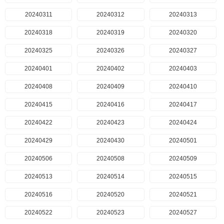
20240311
20240312
20240313
20240318
20240319
20240320
20240325
20240326
20240327
20240401
20240402
20240403
20240408
20240409
20240410
20240415
20240416
20240417
20240422
20240423
20240424
20240429
20240430
20240501
20240506
20240508
20240509
20240513
20240514
20240515
20240516
20240520
20240521
20240522
20240523
20240527