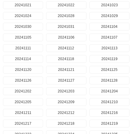
20241021
20241022
20241023
20241024
20241028
20241029
20241030
20241031
20241104
20241105
20241106
20241107
20241111
20241112
20241113
20241114
20241118
20241119
20241120
20241121
20241125
20241126
20241127
20241128
20241202
20241203
20241204
20241205
20241209
20241210
20241211
20241212
20241216
20241217
20241218
20241219