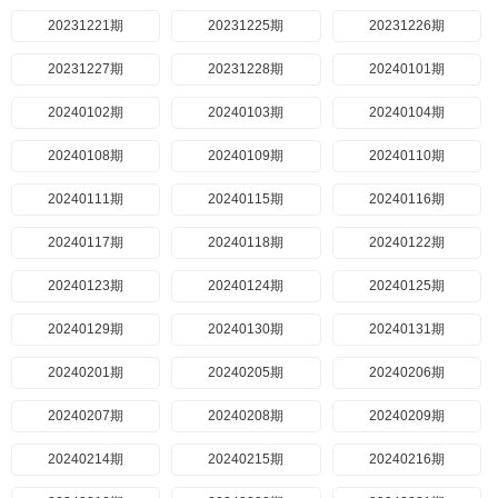
20231221期
20231225期
20231226期
20231227期
20231228期
20240101期
20240102期
20240103期
20240104期
20240108期
20240109期
20240110期
20240111期
20240115期
20240116期
20240117期
20240118期
20240122期
20240123期
20240124期
20240125期
20240129期
20240130期
20240131期
20240201期
20240205期
20240206期
20240207期
20240208期
20240209期
20240214期
20240215期
20240216期