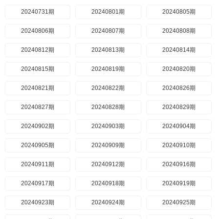
20240731期
20240801期
20240805期
20240806期
20240807期
20240808期
20240812期
20240813期
20240814期
20240815期
20240819期
20240820期
20240821期
20240822期
20240826期
20240827期
20240828期
20240829期
20240902期
20240903期
20240904期
20240905期
20240909期
20240910期
20240911期
20240912期
20240916期
20240917期
20240918期
20240919期
20240923期
20240924期
20240925期