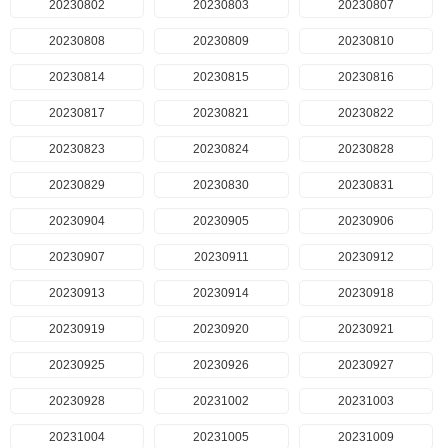
20230802
20230803
20230807
20230808
20230809
20230810
20230814
20230815
20230816
20230817
20230821
20230822
20230823
20230824
20230828
20230829
20230830
20230831
20230904
20230905
20230906
20230907
20230911
20230912
20230913
20230914
20230918
20230919
20230920
20230921
20230925
20230926
20230927
20230928
20231002
20231003
20231004
20231005
20231009