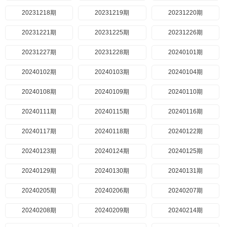
20231218期
20231219期
20231220期
20231221期
20231225期
20231226期
20231227期
20231228期
20240101期
20240102期
20240103期
20240104期
20240108期
20240109期
20240110期
20240111期
20240115期
20240116期
20240117期
20240118期
20240122期
20240123期
20240124期
20240125期
20240129期
20240130期
20240131期
20240205期
20240206期
20240207期
20240208期
20240209期
20240214期