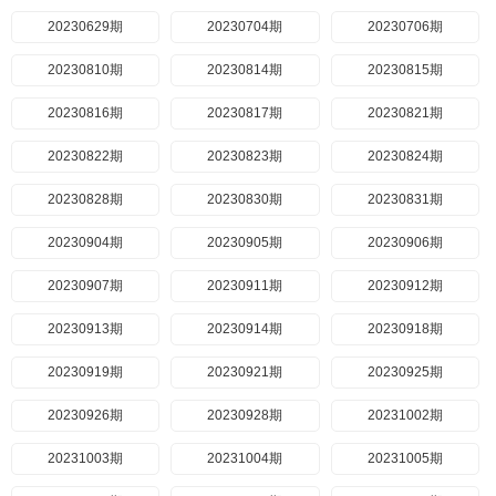
20230629期
20230704期
20230706期
20230810期
20230814期
20230815期
20230816期
20230817期
20230821期
20230822期
20230823期
20230824期
20230828期
20230830期
20230831期
20230904期
20230905期
20230906期
20230907期
20230911期
20230912期
20230913期
20230914期
20230918期
20230919期
20230921期
20230925期
20230926期
20230928期
20231002期
20231003期
20231004期
20231005期