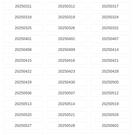
20250311
20250312
20250317
20250318
20250319
20250324
20250325
20250326
20250331
20250401
20250402
20250407
20250408
20250409
20250414
20250415
20250416
20250421
20250422
20250423
20250428
20250429
20250430
20250505
20250506
20250507
20250512
20250513
20250514
20250519
20250520
20250521
20250526
20250527
20250528
20250602