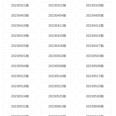
20230321期
20230322期
20230329期
20230403期
20230404期
20230405期
20230410期
20230411期
20230412期
20230419期
20230420期
20230424期
20230425期
20230426期
20230427期
20230501期
20230502期
20230503期
20230504期
20230508期
20230509期
20230515期
20230516期
20230517期
20230518期
20230522期
20230523期
20230524期
20230525期
20230530期
20230531期
20230601期
20230606期