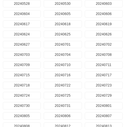
20240528
20240530
20240603
20240604
20240605
20240606
20240617
20240618
20240619
20240624
20240625
20240626
20240627
20240701
20240702
20240703
20240704
20240708
20240709
20240710
20240711
20240715
20240716
20240717
20240718
20240722
20240723
20240724
20240725
20240729
20240730
20240731
20240801
20240805
20240806
20240807
20240808
20240812
20240813