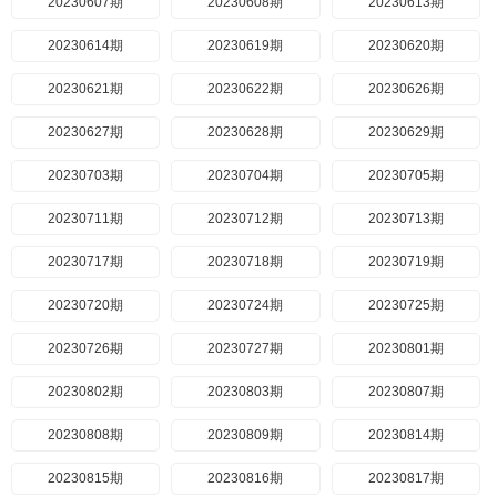
20230607期
20230608期
20230613期
20230614期
20230619期
20230620期
20230621期
20230622期
20230626期
20230627期
20230628期
20230629期
20230703期
20230704期
20230705期
20230711期
20230712期
20230713期
20230717期
20230718期
20230719期
20230720期
20230724期
20230725期
20230726期
20230727期
20230801期
20230802期
20230803期
20230807期
20230808期
20230809期
20230814期
20230815期
20230816期
20230817期