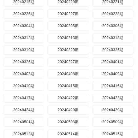
20240215期
20240220期
20240221期
20240226期
20240227期
20240228期
20240304期
20240305期
20240306期
20240312期
20240313期
20240318期
20240319期
20240320期
20240325期
20240326期
20240327期
20240401期
20240403期
20240408期
20240409期
20240410期
20240415期
20240416期
20240417期
20240422期
20240423期
20240424期
20240429期
20240430期
20240501期
20240508期
20240509期
20240513期
20240514期
20240515期