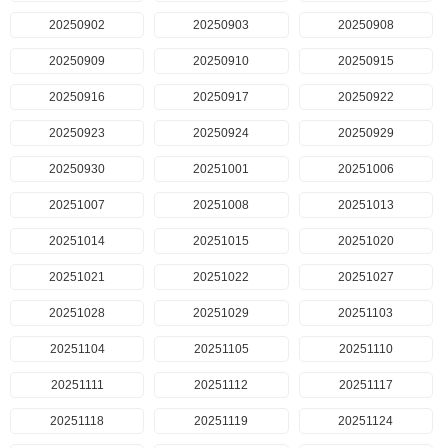
20250902
20250903
20250908
20250909
20250910
20250915
20250916
20250917
20250922
20250923
20250924
20250929
20250930
20251001
20251006
20251007
20251008
20251013
20251014
20251015
20251020
20251021
20251022
20251027
20251028
20251029
20251103
20251104
20251105
20251110
20251111
20251112
20251117
20251118
20251119
20251124