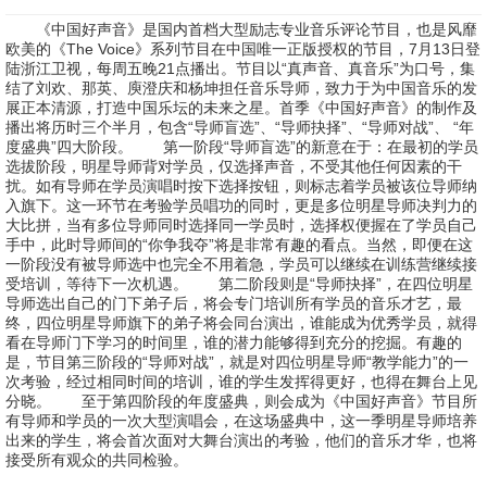
《中国好声音》是国内首档大型励志专业音乐评论节目，也是风靡
欧美的《The Voice》系列节目在中国唯一正版授权的节目，7月13日登
陆浙江卫视，每周五晚21点播出。节目以“真声音、真音乐”为口号，集
结了刘欢、那英、庾澄庆和杨坤担任音乐导师，致力于为中国音乐的发
展正本清源，打造中国乐坛的未来之星。首季《中国好声音》的制作及
播出将历时三个半月，包含“导师盲选”、“导师抉择”、“导师对战”、 “年
度盛典”四大阶段。 第一阶段“导师盲选”的新意在于：在最初的学员
选拔阶段，明星导师背对学员，仅选择声音，不受其他任何因素的干
扰。如有导师在学员演唱时按下选择按钮，则标志着学员被该位导师纳
入旗下。这一环节在考验学员唱功的同时，更是多位明星导师决判力的
大比拼，当有多位导师同时选择同一学员时，选择权便握在了学员自己
手中，此时导师间的“你争我夺”将是非常有趣的看点。当然，即便在这
一阶段没有被导师选中也完全不用着急，学员可以继续在训练营继续接
受培训，等待下一次机遇。 第二阶段则是“导师抉择”，在四位明星
导师选出自己的门下弟子后，将会专门培训所有学员的音乐才艺，最
终，四位明星导师旗下的弟子将会同台演出，谁能成为优秀学员，就得
看在导师门下学习的时间里，谁的潜力能够得到充分的挖掘。有趣的
是，节目第三阶段的“导师对战”，就是对四位明星导师“教学能力”的一
次考验，经过相同时间的培训，谁的学生发挥得更好，也得在舞台上见
分晓。 至于第四阶段的年度盛典，则会成为《中国好声音》节目所
有导师和学员的一次大型演唱会，在这场盛典中，这一季明星导师培养
出来的学生，将会首次面对大舞台演出的考验，他们的音乐才华，也将
接受所有观众的共同检验。