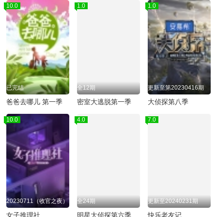
10.0
1.0
1.0
已完结
全12期
更新至第20230416期
爸爸去哪儿 第一季
密室大逃脱第一季
大侦探第八季
10.0
4.0
20230711（收官之夜）
全24期
女子推理社
明星大侦探第六季
快乐老友记