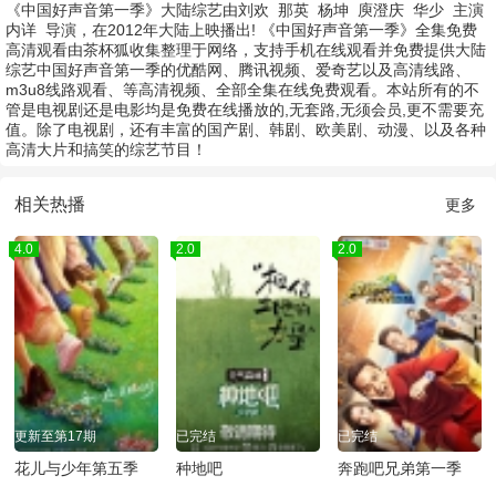
《中国好声音第一季》大陆综艺由
刘欢
那英
杨坤
庾澄庆
华少
主演
内详
导演，在2012年大陆上映播出! 《中国好声音第一季》全集免费
高清观看由茶杯狐收集整理于网络，支持手机在线观看并免费提供大陆
综艺中国好声音第一季的优酷网、腾讯视频、爱奇艺以及高清线路、
m3u8线路观看、等高清视频、全部全集在线免费观看。本站所有的不
管是电视剧还是电影均是免费在线播放的,无套路,无须会员,更不需要充
值。除了电视剧，还有丰富的国产剧、韩剧、欧美剧、动漫、以及各种
高清大片和搞笑的综艺节目！
相关热播
更多
4.0
2.0
2.0
更新至第17期
已完结
已完结
花儿与少年第五季
种地吧
奔跑吧兄弟第一季