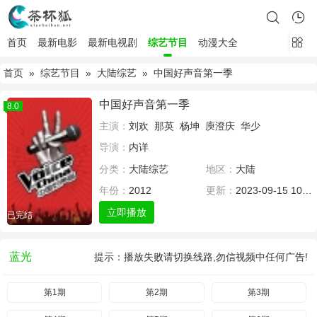
首页
最新电影
最新电视剧
综艺节目
动漫大全
首页
»
综艺节目
»
大陆综艺
» 中国好声音第一季
中国好声音第一季
8.0
主演：
刘欢
那英
杨坤
庾澄庆
华少
导演：
内详
分类：
大陆综艺
地区：
大陆
年份：
2012
更新：
2023-09-15 10:18
立即播放
已完结
蓝光
提示：播放失败请切换线路,勿信视频中任何广告!
第1期
第2期
第3期