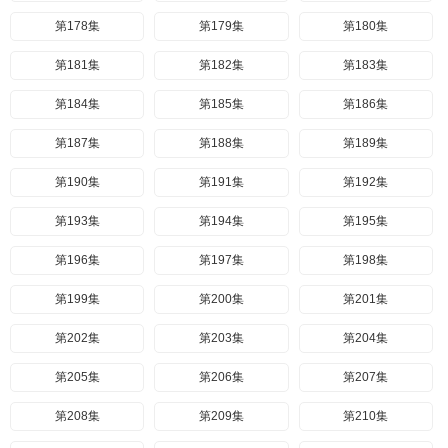
第178集
第179集
第180集
第181集
第182集
第183集
第184集
第185集
第186集
第187集
第188集
第189集
第190集
第191集
第192集
第193集
第194集
第195集
第196集
第197集
第198集
第199集
第200集
第201集
第202集
第203集
第204集
第205集
第206集
第207集
第208集
第209集
第210集