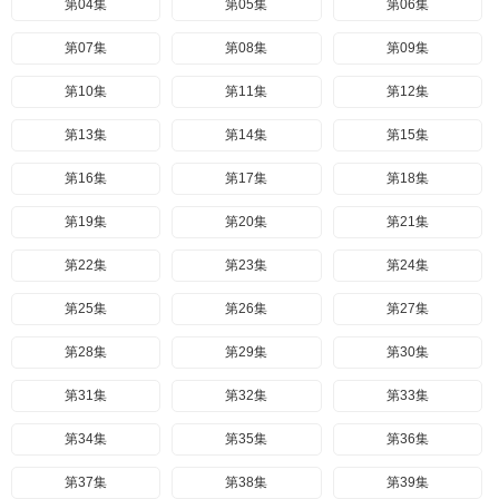
第04集
第05集
第06集
第07集
第08集
第09集
第10集
第11集
第12集
第13集
第14集
第15集
第16集
第17集
第18集
第19集
第20集
第21集
第22集
第23集
第24集
第25集
第26集
第27集
第28集
第29集
第30集
第31集
第32集
第33集
第34集
第35集
第36集
第37集
第38集
第39集