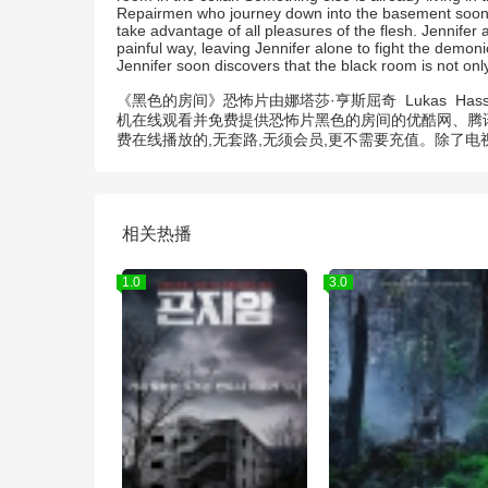
Repairmen who journey down into the basement soon mee
take advantage of all pleasures of the flesh. Jennife
painful way, leaving Jennifer alone to fight the demon
Jennifer soon discovers that the black room is not onl
《黑色的房间》恐怖片由
娜塔莎·亨斯屈奇
Lukas
Hass
机在线观看并免费提供恐怖片黑色的房间的优酷网、腾
费在线播放的,无套路,无须会员,更不需要充值。除了
相关热播
1.0
3.0