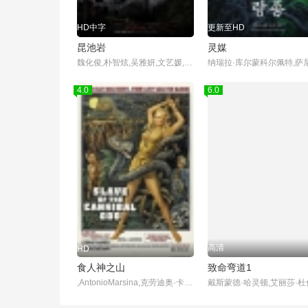
HD中字
更新至HD
昆池岩
灵媒
魏化俊,朴智炫,吴雅妍,文艺媛,朴成焄,刘帝允,李承旭
4.0
6.0
高清
HD
食人神之山
致命弯道1
,AntonioMarsina,克劳迪奥·卡西内利,乌苏拉·安德丝,