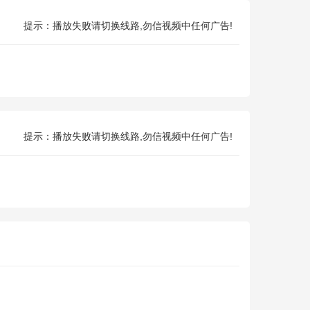
提示：播放失败请切换线路,勿信视频中任何广告!
提示：播放失败请切换线路,勿信视频中任何广告!