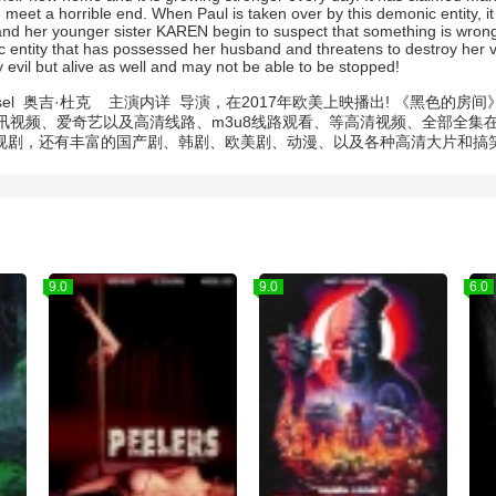
t a horrible end. When Paul is taken over by this demonic entity, it is
r and her younger sister KAREN begin to suspect that something is wrong
ic entity that has possessed her husband and threatens to destroy her v
y evil but alive as well and may not be able to be stopped!
el
奥吉·杜克
主演
内详
导演，在2017年欧美上映播出! 《黑色的房
讯视频、爱奇艺以及高清线路、m3u8线路观看、等高清视频、全部全集
电视剧，还有丰富的国产剧、韩剧、欧美剧、动漫、以及各种高清大片和搞
9.0
9.0
6.0