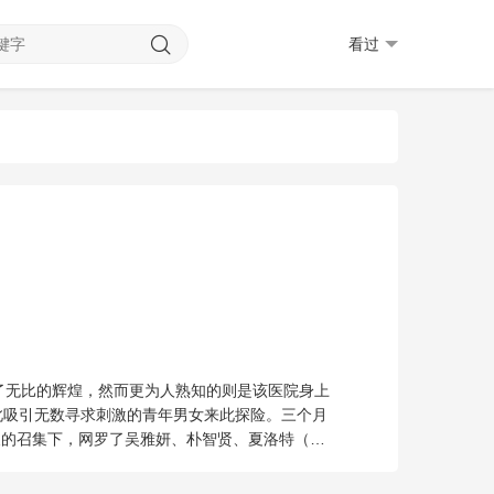
看过
了无比的辉煌，然而更为人熟知的则是该医院身上
此吸引无数寻求刺激的青年男女来此探险。三个月
俊的召集下，网罗了吴雅妍、朴智贤、夏洛特（文