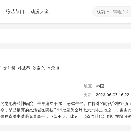
综艺节目
动漫大全
视频
妍
文艺媛
朴成焄
刘帝允
李承旭
地区：
韩国
更新：
2023-06-07 16:22
的昆池岩精神病院，最早建立于20世纪60年代。在特殊的时代它曾经历
今，早已废弃的昆池岩医院被CNN票选为全球七大恐怖之地之一，更由
结果在直播中遭遇诡异事件，下落不明。此后，《恐怖世代》剧组在魏河