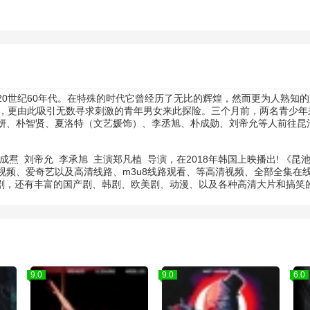
20世纪60年代。在特殊的时代它曾经历了无比的辉煌，然而更为人熟知
一，更由此吸引无数寻求刺激的青年男女来此探险。三个月前，两名青少
妍、朴智贤、夏洛特（文艺媛饰）、李丞旭、朴成勋、刘帝允等人前往昆池
成焄
刘帝允
李承旭
主演
郑凡植
导演，在2018年韩国上映播出! 《
视频、爱奇艺以及高清线路、m3u8线路观看、等高清视频、全部全集在
视剧，还有丰富的国产剧、韩剧、欧美剧、动漫、以及各种高清大片和搞笑
9.0
9.0
6.0