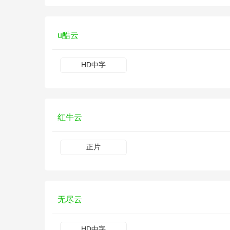
u酷云
HD中字
红牛云
正片
无尽云
HD中字