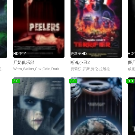
HD中字
更新至HD
HD
尸奶俱乐部
断魂小丑2
僵
纳瑞拉·库尔蒙科尔佩特,萨尼·乌托玛,Boonsong,Nakphoo,Sirani,Yankittikan,Yasaka,Chaisorn
Wren,Walker,Caz,Odin,Darko,Madison,J.,Loos,Cameron,Dent,Al,Dales,Momona,Komagata,Kirsty,Peters,Nikki,Wallin,Victoria,Gomez,Rafael,Mateo
费莉莎·罗斯,劳伦·拉维拉
3.0
8.0
9.0