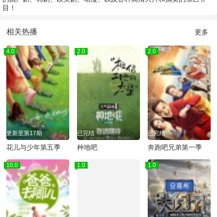
目！
相关热播
更多
4.0
2.0
2.0
更新至第17期
已完结
已完结
花儿与少年第五季
种地吧
奔跑吧兄弟第一季
10.0
1.0
1.0