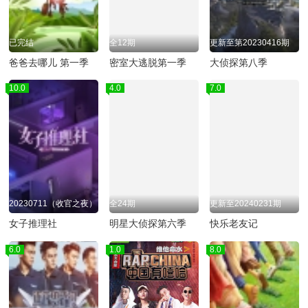
已完结
全12期
更新至第20230416期
爸爸去哪儿 第一季
密室大逃脱第一季
大侦探第八季
10.0
4.0
20230711（收官之夜）
全24期
女子推理社
明星大侦探第六季
快乐老友记
6.0
1.0
8.0