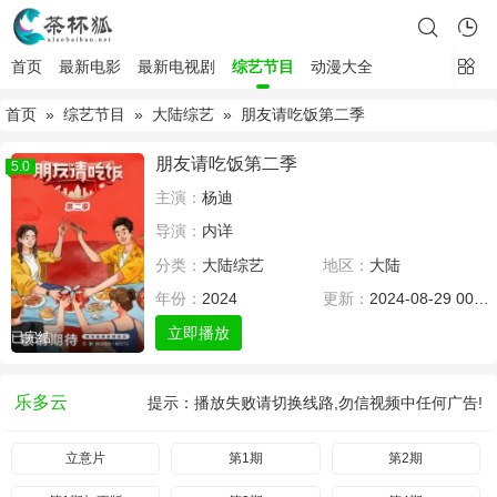
首页
最新电影
最新电视剧
综艺节目
动漫大全
首页
»
综艺节目
»
大陆综艺
» 朋友请吃饭第二季
朋友请吃饭第二季
5.0
主演：
杨迪
导演：
内详
分类：
大陆综艺
地区：
大陆
年份：
2024
更新：
2024-08-29 00:00
立即播放
已完结
乐多云
提示：播放失败请切换线路,勿信视频中任何广告!
立意片
第1期
第2期