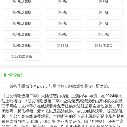
第1期加更版
第3期
第4期
第2期加更版
第5期
第6期
第3期加更版
第7期
第8期
第4期加更版
第9期
第10期
第5期加更版
第11期
第12期收官
第12期加更版
剧情介绍
饭搭子蹭饭传奇plus，与圈内好友继续爆笑美食打野之旅。
《朋友请吃饭第二季》大陆综艺由
杨迪
主演
内详
导演，在2024年大
陆上映播出! 《朋友请吃饭第二季》全集免费高清观看由茶杯狐收集整
理于网络，支持手机在线观看并免费提供大陆综艺朋友请吃饭第二季的
优酷网、腾讯视频、爱奇艺以及高清线路、m3u8线路观看、等高清视
频、全部全集在线免费观看。本站所有的不管是电视剧还是电影均是免
费在线播放的,无套路,无须会员,更不需要充值。除了电视剧，还有丰富
的国产剧、韩剧、欧美剧、动漫、以及各种高清大片和搞笑的综艺节