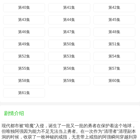
第40集
第41集
第42集
第43集
第44集
第45集
第46集
第47集
第48集
第49集
第50集
第51集
第52集
第53集
第54集
第55集
第56集
第57集
第58集
第59集
第60集
第61集
剧情介绍
现代都市被“暗魔”入侵，诞生了一批又一批的勇者在保护着这个地球，
但唯独阿强因为能力不足无法当上勇者。在一次作为“清理者”清理副本
洞的时候，收获了一枚神秘的戒指，无意带上戒指的阿强瞬间穿越到异