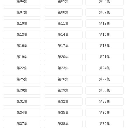
第04集
第05集
第06集
第07集
第08集
第09集
第10集
第11集
第12集
第13集
第14集
第15集
第16集
第17集
第18集
第19集
第20集
第21集
第22集
第23集
第24集
第25集
第26集
第27集
第28集
第29集
第30集
第31集
第32集
第33集
第34集
第35集
第36集
第37集
第38集
第39集