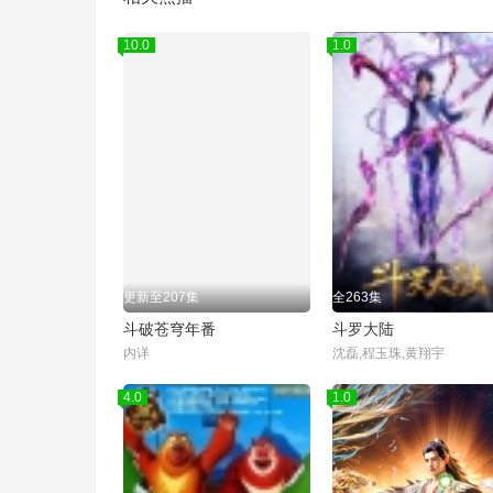
10.0
1.0
更新至207集
全263集
斗破苍穹年番
斗罗大陆
内详
沈磊,程玉珠,黄翔宇
4.0
1.0