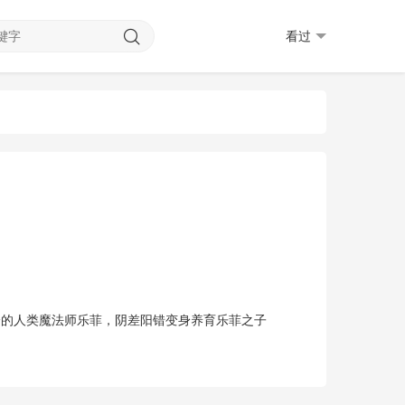
看过
分的人类魔法师乐菲，阴差阳错变身养育乐菲之子
…