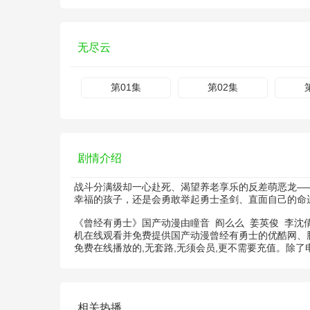
无尽云
第01集
第02集
剧情介绍
战斗分满级却一心赴死、渴望养老享乐的反差萌恶龙—
幸福的孩子，还是会勇敢举起勇士圣剑、直面自己的命
《曾经有勇士》国产动漫由
瞳音
阎么么
姜英俊
李沈
机在线观看并免费提供国产动漫曾经有勇士的优酷网、
免费在线播放的,无套路,无须会员,更不需要充值。除
相关热播