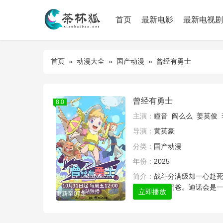
首页
最新电影
最新电视剧
首页
»
动漫大全
»
国产动漫
» 曾经有勇士
曾经有勇士
8.0
主演：
瞳音
阎么么
姜英俊
导演：
黄英豪
分类：
国产动漫
年份：
2025
简介：
战斗分满级却一心赴
迪诺的超级奶爸。迪诺会是
立即播放
更新至07集