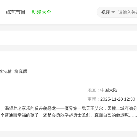
综艺节目
动漫大全
视频
李沈倩
柳真颜
地区：
中国大陆
更新：
2025-11-28 12:30
死、渴望养老享乐的反差萌恶龙——魔界第一弑天王艾尔，因撞上城府满
一个普通而幸福的孩子，还是会勇敢举起勇士圣剑、直面自己的命运呢…