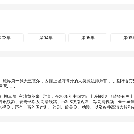
第03集
第04集
第05集
第06
—魔界第一弑天王艾尔，因撞上城府满分的人类魔法师乐菲，阴差阳错变
运呢……
倩
柳真颜
主演
黄英豪
导演，在2025年中国大陆上映播出! 《曾经有
腾讯视频、爱奇艺以及高清线路、m3u8线路观看、等高清视频、全部全
了电视剧，还有丰富的国产剧、韩剧、欧美剧、动漫、以及各种高清大片和