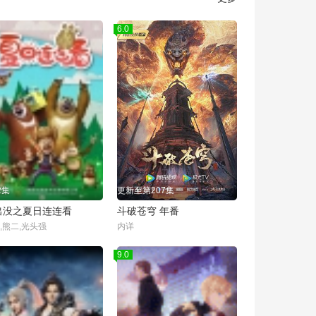
6.0
2集
更新至第207集
出没之夏日连连看
斗破苍穹 年番
,熊二,光头强
内详
9.0