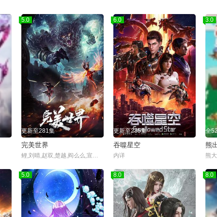
5.0
6.0
3.0
更新至281集
更新至235集
全5
完美世界
吞噬星空
熊
鲤,刘晴,赵双,楚越,阎么么,宣晓鸣
内详
熊大
5.0
8.0
8.0