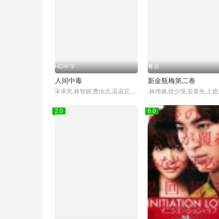
粤语
人间中毒
新金瓶梅第二卷
宋承宪,林智妍,曹汝贞,温宙完,柳海真,全慧珍,郑元中,金惠娜
2.0
6.0