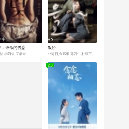
中字
HD
阱：致命的诱惑
银娇
洁,柳河俊,罗桑奎
朴海日,金高银,郑西仁,朴镇宇,郑满植,姜德重,白贤镇,金武烈
2.0