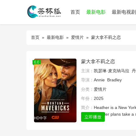
首页
最新电影
最新电视剧
首页
»
最新电影
»
爱情片
» 蒙大拿不羁之恋
蒙大拿不羁之恋
6.0
主演：
凯瑟琳·麦克纳马拉
丹
导演：
Annie
Bradley
分类：
爱情片
年份：
2025
简介：
Heather is a New York
next book. Her plans take a 
立即播放
HD中字