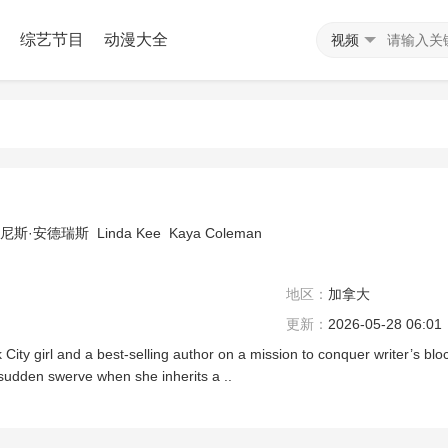
综艺节目
动漫大全
视频
尼斯·安德瑞斯
Linda Kee
Kaya Coleman
地区：
加拿大
更新：
2026-05-28 06:01
 City girl and a best-selling author on a mission to conquer writer’s b
sudden swerve when she inherits a ..