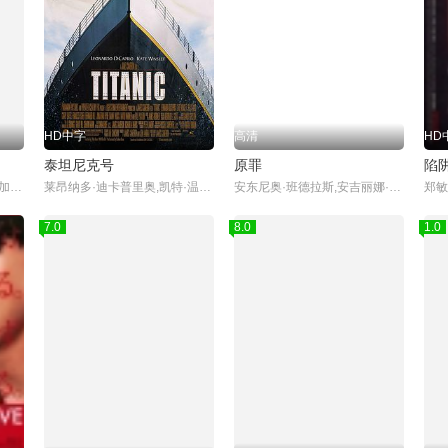
HD中字
高清
HD
泰坦尼克号
原罪
陷
,林伟健,徐少强,若菜光,上原加绘罗,早川濑里奈,松坂南,
莱昂纳多·迪卡普里奥,凯特·温丝莱特,比利·赞恩,凯西·贝茨
安东尼奥·班德拉斯,安吉丽娜·朱莉,托马斯·简,杰克·汤普森,
郑敏
7.0
8.0
1.0