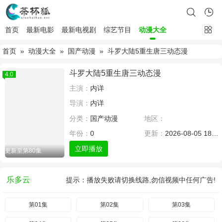
首页
最新电影
最新电视剧
综艺节目
动漫大全
首页
»
动漫大全
»
国产动漫
» 斗罗大陆5重生唐三动态漫
斗罗大陆5重生唐三动态漫
4.0
主演：
内详
导演：
内详
分类：
国产动漫
地区：
年份：
0
更新：
2026-08-05 18:00
立即播放
更新至第80集
乐多云
提示：播放失败请切换线路,勿信视频中任何广告!
第01集
第02集
第03集