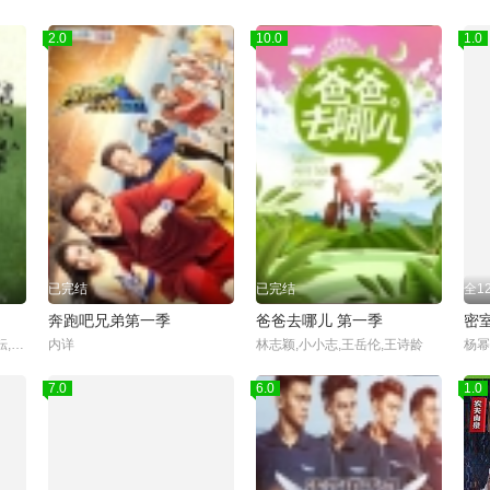
2.0
10.0
1.0
已完结
已完结
全1
奔跑吧兄弟第一季
爸爸去哪儿 第一季
密
陈少熙,何浩楠,蒋敦豪,李耕耘,李昊,鹭卓,王一珩,赵小童,卓沅,赵一博
内详
林志颖,小小志,王岳伦,王诗龄
7.0
6.0
1.0