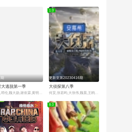
1.0
2期
更新至第20230416期
室大逃脱第一季
大侦探第八季
杨幂,邓伦,魏大勋,谢依霖,黄明昊,张国伟
何炅,张若昀,大张伟,魏晨,王鸥,杨蓉,齐思钧
8.0