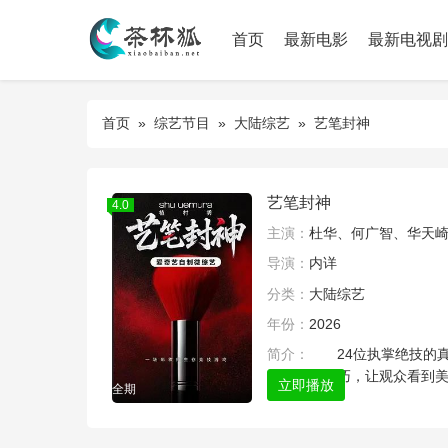
首页
最新电影
最新电视剧
首页
»
综艺节目
»
大陆综艺
» 艺笔封神
艺笔封神
4.0
主演：
杜华、何广智、华天
导演：
内详
分类：
大陆综艺
年份：
2026
简介：
24位执掌绝技的真人
展现创美技巧，让观众看到
立即播放
全期