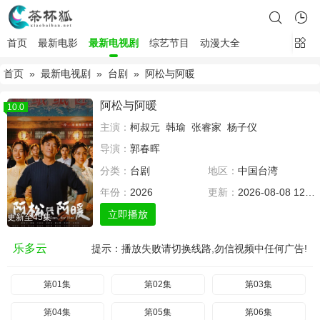
首页
最新电影
最新电视剧
综艺节目
动漫大全
首页
»
最新电视剧
»
台剧
» 阿松与阿暖
阿松与阿暖
10.0
主演：
柯叔元
韩瑜
张睿家
杨子仪
导演：
郭春晖
分类：
台剧
地区：
中国台湾
年份：
2026
更新：
2026-08-08 12:01
立即播放
更新至45集
乐多云
提示：播放失败请切换线路,勿信视频中任何广告!
第01集
第02集
第03集
第04集
第05集
第06集