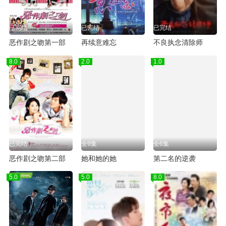
已完结
已完结
已完结
恶作剧之吻第一部
再续意难忘
不良执念清除师
8.0
2.0
1.0
已完结
全9集
全6集
恶作剧之吻第二部
她和她的她
第二名的逆袭
5.0
5.0
8.0