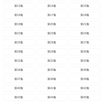
第13集
第14集
第15集
第16集
第17集
第18集
第19集
第20集
第21集
第22集
第23集
第24集
第25集
第26集
第27集
第28集
第29集
第30集
第31集
第32集
第33集
第34集
第35集
第36集
第37集
第38集
第39集
第40集
第41集
第42集
第43集
第44集
第45集