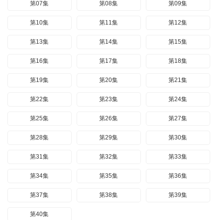
第07集
第08集
第09集
第10集
第11集
第12集
第13集
第14集
第15集
第16集
第17集
第18集
第19集
第20集
第21集
第22集
第23集
第24集
第25集
第26集
第27集
第28集
第29集
第30集
第31集
第32集
第33集
第34集
第35集
第36集
第37集
第38集
第39集
第40集