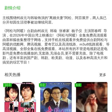
剧情介绍
主线围绕柯叔元与韩瑜饰演的"离婚夫妻"阿松、阿芬展开，两人虽已
分开却因生活琐事被迫继续同居。
《阿松与阿暖》台剧由
柯叔元
韩瑜
张睿家
杨子仪
主演
郭春晖
导
演，在2026年中国台湾上映播出! 《阿松与阿暖》全集免费高清观看
由茶杯狐收集整理于网络，支持手机在线观看并免费提供台剧阿松与
阿暖的优酷网、腾讯视频、爱奇艺以及高清线路、m3u8线路观看、等
高清视频、全部全集在线免费观看。本站所有的不管是电视剧还是电
影均是免费在线播放的,无套路,无须会员,更不需要充值。除了电视
剧，还有丰富的国产剧、韩剧、欧美剧、动漫、以及各种高清大片和
搞笑的综艺节目！
相关热播
更多
10.0
6.0
6.0