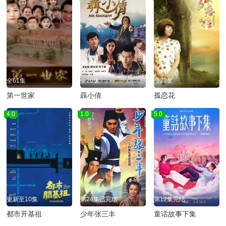
全61集
全20集
全23集
第一世家
聶小倩
孤恋花
4.0
1.0
5.0
更新至10集
第24集已完结
第12集完结
都市开基祖
少年张三丰
童话故事下集