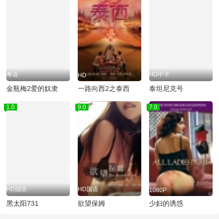
粤语
HD中字
HD
金瓶梅2爱的奴隶
一路向西2之泰西
泰坦尼克号
1.0
9.0
7.0
HD国语
HD国语
1080P
黑太阳731
欲望保姆
少妇的诱惑