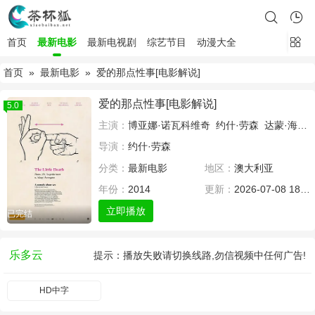
首页
最新电影
最新电视剧
综艺节目
动漫大全
首页
»
最新电影
» 爱的那点性事[电影解说]
爱的那点性事[电影解说]
5.0
主演：
博亚娜·诺瓦科维奇
约什·劳森
达蒙·海瑞曼
导演：
约什·劳森
分类：
最新电影
地区：
澳大利亚
年份：
2014
更新：
2026-07-08 18:00
立即播放
已完结
乐多云
提示：播放失败请切换线路,勿信视频中任何广告!
HD中字