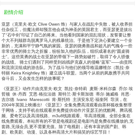
剧情介绍
亚瑟（克里夫·欧文 Clive Owen 饰）与家人在战乱中失散，被人收养担
任杂役工，但魔法师却预言他会成为神圣的英国君主，而亚瑟更是拔出
了“石中剑”印证了自己的将来。当他看到国家的混乱现状，发誓要让整
个大不列颠群岛脱离罗马人的残暴统治。于是他下定决心要建立一个全
新的，充满和平宁静气氛的家园。亚瑟的骁勇善战和超凡的气魄令一些
非常优秀的骑士为之折服，纷纷加入他的队伍，组织成著名的“圆桌骑
士”。这些英勇的战士在亚瑟的带领下一路势如破竹，取得了令人骄傲
的战绩。 骑士们遇到了同样受到凶残萨克森人的侵略“蓝军”——由贫民
和流浪汉组成的游击队。为了战斗与他们的领导格温娜维尔（凯拉·奈
特丽 Keira Knightley 饰）建立战斗联盟。当两个从前的夙敌携手共同
奋斗后，又会发生怎样的故事呢？
《亚瑟王》动作片由
克里夫·欧文
凯拉·奈特莉
麦斯·米科尔森
乔尔·埃
哲顿
休·丹西
艾恩·格拉法德
斯特兰·斯卡斯加德
蒂尔·施威格
肖恩·
吉尔德
Ivano
Marescotti
肯·斯托特
主演
安东尼·福奎阿
导演，在
2004年英国上映播出! 《亚瑟王》全集免费高清观看由茶杯狐收集整理
于网络，支持手机在线观看并免费提供动作片亚瑟王的优酷网、腾讯视
频、爱奇艺以及高清线路、m3u8线路观看、等高清视频、全部全集在
线免费观看。本站所有的不管是电视剧还是电影均是免费在线播放的,无
套路,无须会员,更不需要充值。除了电视剧，还有丰富的国产剧、韩
剧、欧美剧、动漫、以及各种高清大片和搞笑的综艺节目！