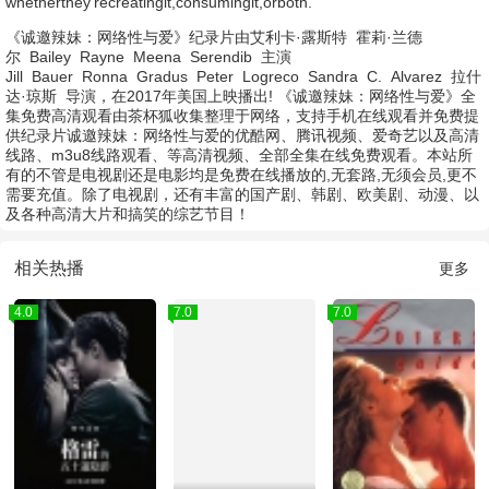
whetherthey’recreatingit,consumingit,orboth.
《诚邀辣妹：网络性与爱》纪录片由
艾利卡·露斯特
霍莉·兰德
尔
Bailey
Rayne
Meena
Serendib
主演
Jill
Bauer
Ronna
Gradus
Peter
Logreco
Sandra
C.
Alvarez
拉什
达·琼斯
导演，在2017年美国上映播出! 《诚邀辣妹：网络性与爱》全
集免费高清观看由茶杯狐收集整理于网络，支持手机在线观看并免费提
供纪录片诚邀辣妹：网络性与爱的优酷网、腾讯视频、爱奇艺以及高清
线路、m3u8线路观看、等高清视频、全部全集在线免费观看。本站所
有的不管是电视剧还是电影均是免费在线播放的,无套路,无须会员,更不
需要充值。除了电视剧，还有丰富的国产剧、韩剧、欧美剧、动漫、以
及各种高清大片和搞笑的综艺节目！
相关热播
更多
4.0
7.0
7.0