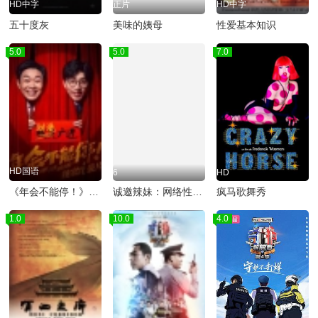
HD中字
正片
HD中字
五十度灰
美味的姨母
性爱基本知识
5.0
5.0
7.0
HD国语
6
HD
《年会不能停！》独家纪录片
诚邀辣妹：网络性与爱
疯马歌舞秀
1.0
10.0
4.0