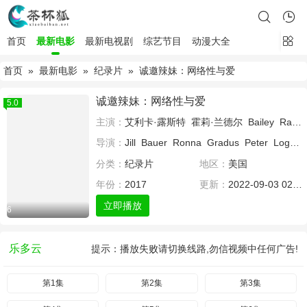
首页
最新电影
最新电视剧
综艺节目
动漫大全
首页
»
最新电影
»
纪录片
» 诚邀辣妹：网络性与爱
诚邀辣妹：网络性与爱
5.0
主演：
艾利卡·露斯特
霍莉·兰德尔
Bailey
Rayne
导演：
Jill
Bauer
Ronna
Gradus
Peter
Logreco
分类：
纪录片
地区：
美国
年份：
2017
更新：
2022-09-03 02:28
立即播放
6
乐多云
提示：播放失败请切换线路,勿信视频中任何广告!
第1集
第2集
第3集