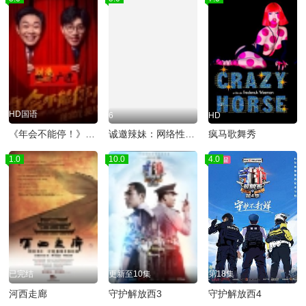
HD国语
6
HD
《年会不能停！》独家纪录片
诚邀辣妹：网络性与爱
疯马歌舞秀
1.0
10.0
4.0
已完结
更新至10集
第18集
河西走廊
守护解放西3
守护解放西4