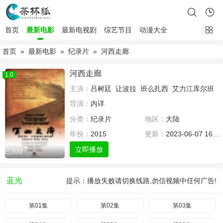
首页
最新电影
最新电视剧
综艺节目
动漫大全
首页
»
最新电影
»
纪录片
» 河西走廊
河西走廊
1.0
主演：
吕树廷
让波拉
班么扎西
艾力江库尔班
导演：
内详
分类：
纪录片
地区：
大陆
年份：
2015
更新：
2023-06-07 16:55
立即播放
已完结
蓝光
提示：播放失败请切换线路,勿信视频中任何广告!
第01集
第02集
第03集