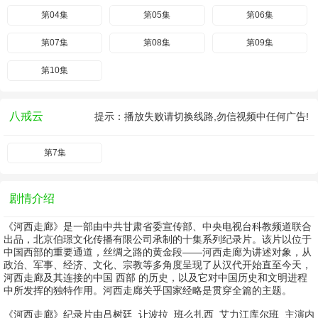
第04集
第05集
第06集
第07集
第08集
第09集
第10集
八戒云
提示：播放失败请切换线路,勿信视频中任何广告!
第7集
剧情介绍
《河西走廊》是一部由中共甘肃省委宣传部、中央电视台科教频道联合
出品，北京伯璟文化传播有限公司承制的十集系列纪录片。该片以位于
中国西部的重要通道，丝绸之路的黄金段——河西走廊为讲述对象，从
政治、军事、经济、文化、宗教等多角度呈现了从汉代开始直至今天，
河西走廊及其连接的中国 西部 的历史，以及它对中国历史和文明进程
中所发挥的独特作用。河西走廊关乎国家经略是贯穿全篇的主题。
《河西走廊》纪录片由
吕树廷
让波拉
班么扎西
艾力江库尔班
主演
内