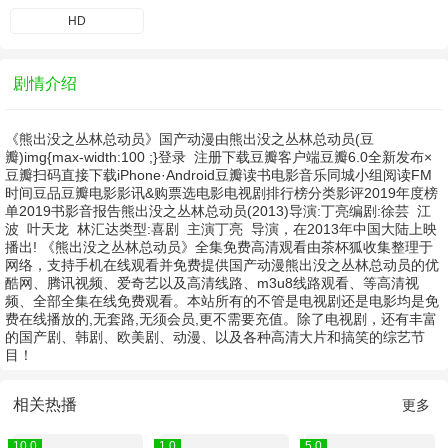
HD
剧情介绍
《熊出没之丛林总动员》国产动漫由
熊出没之丛林总动员(豆
瓣)img{max-width:100 ;}登录
注册下载豆瓣客户端豆瓣6.0全新发布×
豆瓣扫码直接下载iPhone·Android豆瓣读书电影音乐同城小组阅读FM
时间豆品豆瓣电影影讯&购票选电影电视剧排行榜分类影评2019年度榜
单2019书影音报告熊出没之丛林总动员(2013)导演:丁亮编剧:徐芸
江
波
叶天龙
林汇达类型:喜剧
主演
丁亮
导演，在2013年中国大陆上映
播出! 《熊出没之丛林总动员》全集免费高清观看由茶杯狐收集整理于
网络，支持手机在线观看并免费提供国产动漫熊出没之丛林总动员的优
酷网、腾讯视频、爱奇艺以及高清线路、m3u8线路观看、等高清视
频、全部全集在线免费观看。本站所有的不管是电视剧还是电影均是免
费在线播放的,无套路,无须会员,更不需要充值。除了电视剧，还有丰富
的国产剧、韩剧、欧美剧、动漫、以及各种高清大片和搞笑的综艺节
目！
相关热播
更多
10.0
1.0
5.0