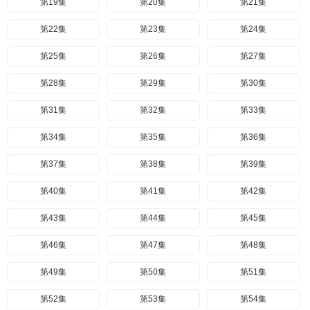
第19集
第20集
第21集
第22集
第23集
第24集
第25集
第26集
第27集
第28集
第29集
第30集
第31集
第32集
第33集
第34集
第35集
第36集
第37集
第38集
第39集
第40集
第41集
第42集
第43集
第44集
第45集
第46集
第47集
第48集
第49集
第50集
第51集
第52集
第53集
第54集