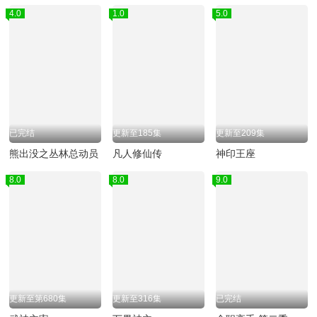
4.0
1.0
5.0
已完结
更新至185集
更新至209集
熊出没之丛林总动员
凡人修仙传
神印王座
8.0
8.0
9.0
更新至第680集
更新至316集
已完结