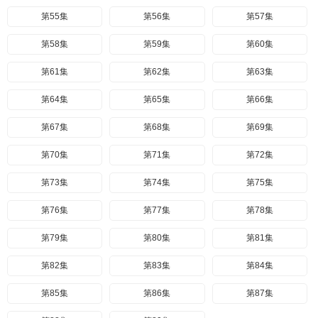
第55集
第56集
第57集
第58集
第59集
第60集
第61集
第62集
第63集
第64集
第65集
第66集
第67集
第68集
第69集
第70集
第71集
第72集
第73集
第74集
第75集
第76集
第77集
第78集
第79集
第80集
第81集
第82集
第83集
第84集
第85集
第86集
第87集