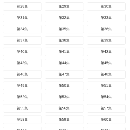
第28集
第29集
第30集
第31集
第32集
第33集
第34集
第35集
第36集
第37集
第38集
第39集
第40集
第41集
第42集
第43集
第44集
第45集
第46集
第47集
第48集
第49集
第50集
第51集
第52集
第53集
第54集
第55集
第56集
第57集
第58集
第59集
第60集