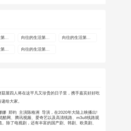
向往的生活第四季20200605
向往的生活第四季20200613
向往的生活第四季20200619
向往的生活第四季20200725告别
向往的生活第四季20200731加更
菇屋四人将在这平凡又珍贵的日子里，携手嘉宾好好吃
传递给大家。
娜娜
郑钧
主演
陈格洲
导演，在2020年大陆上映播出!
酷网、腾讯视频、爱奇艺以及高清线路、m3u8线路观
充值。除了电视剧，还有丰富的国产剧、韩剧、欧美剧、