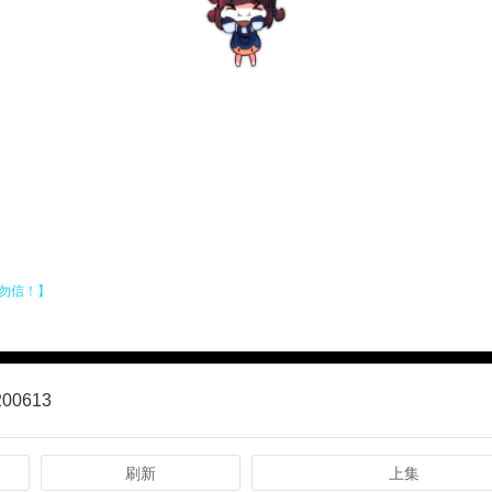
0613
刷新
上集