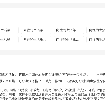
向往的生活第四季20200515
向往的生活第四季20200522
向往的生活第四季20200529
向往的生活第四季20200710
向往的生活第四季20200717
向往的生活第四季20200724
西双版纳。蘑菇屋的四位成员将在“彩云之南”开始全新生活。 本季蘑
愿未来可期、好好生活珍惜当下时光，将“每一天都要好好过”的生活理念
张子枫
周迅
张婧仪
宋威龙
任嘉伦
谭松韵
许魏洲
许光汉
老狼
欧阳
整理于网络，支持手机在线观看并免费提供大陆综艺向往的生活第四季的优
管是电视剧还是电影均是免费在线播放的,无套路,无须会员,更不需要