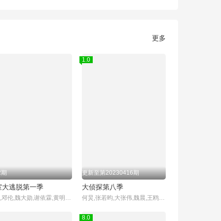
更多
1.0
2期
更新至第20230416期
室大逃脱第一季
大侦探第八季
杨幂,邓伦,魏大勋,谢依霖,黄明昊,张国伟
何炅,张若昀,大张伟,魏晨,王鸥,杨蓉,齐思钧
8.0