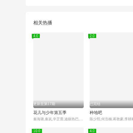
相关热播
4.0
2.0
更新至第17期
已完结
花儿与少年第五季
种地吧
秦海璐,秦岚,辛芷蕾,迪丽热巴,赵昭仪,王安宇,胡先煦
10.0
4.0