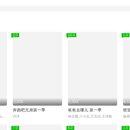
2.0
10.0
1.0
已完结
已完结
全1
奔跑吧兄弟第一季
爸爸去哪儿 第一季
密
陈少熙,何浩楠,蒋敦豪,李耕耘,李昊,鹭卓,王一珩,赵小童,卓沅,赵一博
内详
林志颖,小小志,王岳伦,王诗龄
7.0
6.0
1.0