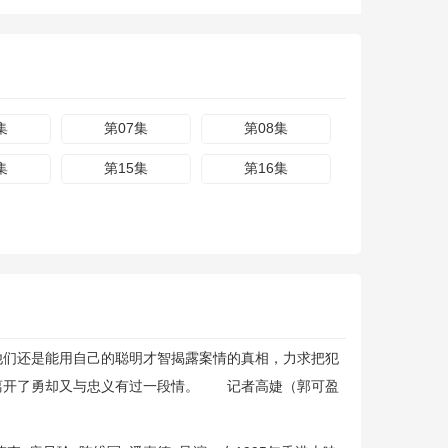
集
第07集
第08集
集
第15集
第16集
他们还是能用自己的聪明才智揭露案情的真相，力求把犯
 离开了勇却又与忠义有过一段情。 记者高婕（郭可盈