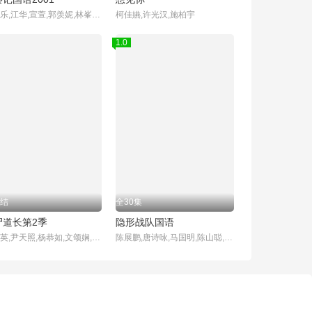
古天乐,江华,宣萱,郭羡妮,林峯,滕丽名,郑雪儿,雪梨,郭锋
柯佳嬿,许光汉,施柏宇
1.0
结
全30集
尸道长第2季
隐形战队国语
林正英,尹天照,杨恭如,文颂娴,林文龙
陈展鹏,唐诗咏,马国明,陈山聪,江美仪,刘颖镟,刘佩玥,张颕康,陈自瑶,欧瑞伟,邓永健,朱斐斐,胡诺言,郭子豪,伍乐怡,郑启泰,彭怀安,庄思明,董敬文,许家杰,吴家乐,杨证桦,容天佑,赵希洛,阮浩棕,李嘉晋,李尔晨,陈国峰,潘冠霖,利颖怡,古天祥,袁镇业,冯素波,邵卓尧