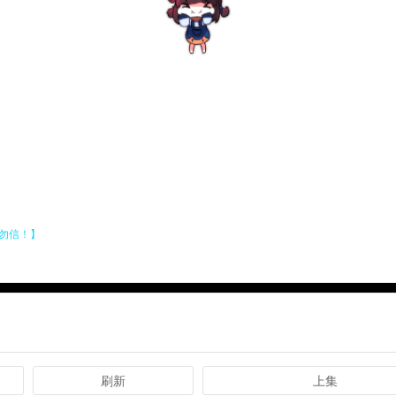
刷新
上集