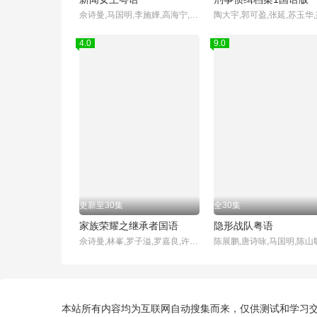
佘诗曼,马国明,李施嬅,高海宁,王敏奕,何依婷,陈山聪,谭俊彦,陈敏之,吴业坤,邓智坚,许俊豪,袁镇业,龚慈恩,邝洁楹,高钧贤,林正峰,杨证桦,彭怀安,张诗欣,林伟,路芙,王嘉慧,郭浩皇,姚宏远,陈桢怡,车婉婉,莫家淦,杨明,何广沛,张颕康,林景程,何沛珈,陈若思,黎燕珊,崔建邦,李国麟,黄庭锋,关曜儁,罗毓仪,刘颂鹏,胡美贻,刘家聪,罗雪妍,孔德贤,蔡国威,郑启泰,卢峻峯,刘天龙,杨家宝,李嘉晋
4.0
9.0
更新至30集
全30集
家族荣耀之继承者国语
隐形战队粤语
佘诗曼,林峯,罗子溢,罗嘉良,许绍雄,黄浩然,余安安,张凤妮,陈静,梁靖琪,陈滢,王敏奕
本站所有内容均为互联网自动搜集而来，仅供测试和学习