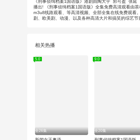
《刑事侦缉档案1国语版》港剧由
陶大宇
郭可盈
张延
播出! 《刑事侦缉档案1国语版》全集免费高清观看由
m3u8线路观看、等高清视频、全部全集在线免费观看
剧、欧美剧、动漫、以及各种高清大片和搞笑的综艺节
相关热播
5.0
9.0
全26集
全20集
新闻女王粤语
刑事侦缉档案1国语版