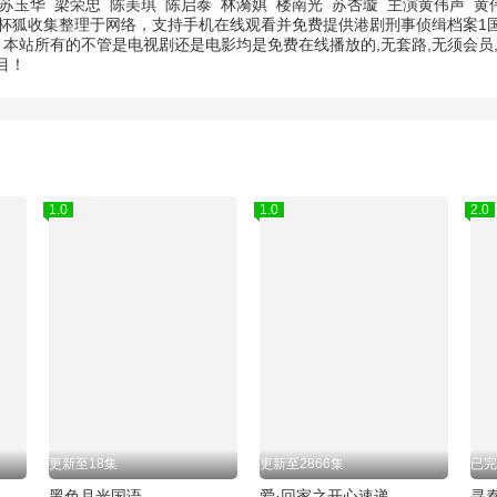
苏玉华
梁荣忠
陈美琪
陈启泰
林漪娸
楼南光
苏杏璇
主演
黄伟声
黄
茶杯狐收集整理于网络，支持手机在线观看并免费提供港剧刑事侦缉档案
。本站所有的不管是电视剧还是电影均是免费在线播放的,无套路,无须会
目！
1.0
1.0
2.0
更新至18集
更新至2866集
已完
黑色月光国语
爱·回家之开心速递
寻秦