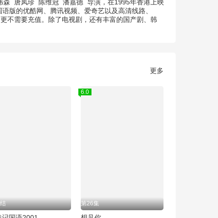
伟森
唐凤珍
陈维冠
潘嘉德
导演，在1995年香港上映
1国语版的优酷网、腾讯视频、爱奇艺以及高清线路、
员,更不需要充值。除了电视剧，还有丰富的国产剧、韩
更多
6.0
结
第26集
记国语2001
想见你