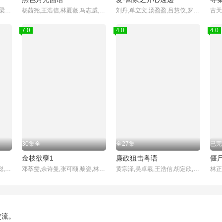
陶大宇,郭可盈,张延,苏玉华,梁荣忠,陈美琪,陈启泰,林漪娸,楼南光,苏杏璇
杨茜尧,王浩信,林夏薇,马志威,郭锋,尹扬明,黄翠如,杨卓娜,张颕康,何广沛,杨明,马贯东,黄子恒,黄建东,黎燕珊,廖慧仪,梁超怡,区明妙,涂毓麟,周百恩,林景程,胡蓓蔚,王嘉慧,罗孝勇,蔡志恩,方伊琪,何启南,叶蒨文
刘丹,单立文,汤盈盈,吕慧仪,罗乐林,马贯东,苏韵姿,周嘉洛,陈浚霆,吴伟豪
7.0
4.0
4.0
30集全
全27集
已完
金枝欲孽1
廉政狙击粤语
僵
陈展鹏,唐诗咏,马国明,陈山聪,江美仪,刘颖镟,刘佩玥,张颕康,陈自瑶,欧瑞伟,邓永健,朱斐斐,胡诺言,郭子豪,伍乐怡,郑启泰,彭怀安,庄思明,董敬文,许家杰,吴家乐,杨证桦,容天佑,赵希洛,阮浩棕,李嘉晋,李尔晨,陈国峰,潘冠霖,利颖怡,古天祥,袁镇业,冯素波,邵卓尧
邓萃雯,佘诗曼,张可颐,黎姿,林保怡
黄宗泽,吴卓羲,王浩信,胡定欣,黄智雯,谭俊彦,林夏薇,蔡思贝,戴祖仪,黄智贤,罗霖,蔡洁,林景程,蔡国威,黎燕珊,林溥来,唐嘉麟,邓卓殷,吴沚默,刘颂鹏,傅嘉莉,张达伦,方力申,彭怀安,杜大伟,陈展鹏,石修,曹永廉,李美慧,易宇航,伍富桥,Alvin,Ng,黄嘉雯,Carmaney,Wong,郑启泰,陈颍熙,谢芷伦,古天祥,庄思明,何婉盈,郭政鸿,高钧贤,胡渭康,萧徽勇,麦秋成,陈庭欣,袁镇业,
交流。