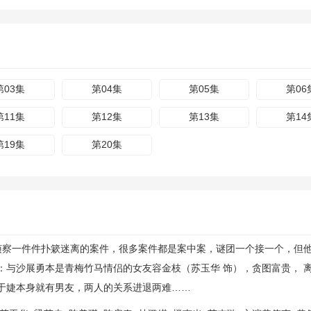
第03集
第04集
第05集
第06
第11集
第12集
第13集
第14
第19集
第20集
察一件件扑簌迷离的案件，很多案件都是案中案，谜团一个接一个，但
与沙展勇本是青梅竹马情侣的女友容金枝（苏玉华 饰），贪图富贵，
于婕本身就有男友，两人的关系进退两难……