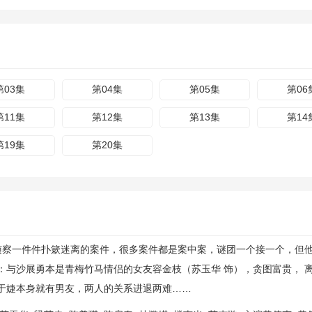
第03集
第04集
第05集
第06
第11集
第12集
第13集
第14
第19集
第20集
察一件件扑簌迷离的案件，很多案件都是案中案，谜团一个接一个，但
与沙展勇本是青梅竹马情侣的女友容金枝（苏玉华 饰），贪图富贵，
于婕本身就有男友，两人的关系进退两难……