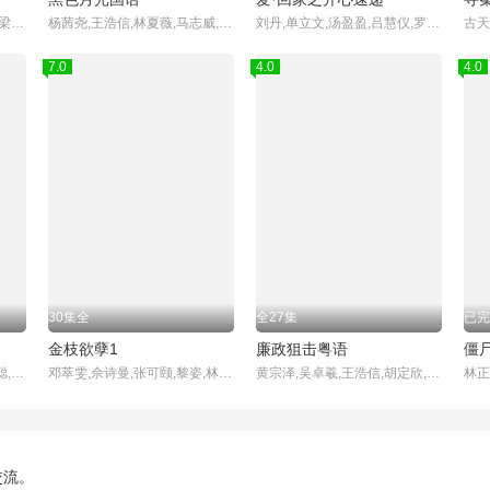
陶大宇,郭可盈,张延,苏玉华,梁荣忠,陈美琪,陈启泰,林漪娸,楼南光,苏杏璇
杨茜尧,王浩信,林夏薇,马志威,郭锋,尹扬明,黄翠如,杨卓娜,张颕康,何广沛,杨明,马贯东,黄子恒,黄建东,黎燕珊,廖慧仪,梁超怡,区明妙,涂毓麟,周百恩,林景程,胡蓓蔚,王嘉慧,罗孝勇,蔡志恩,方伊琪,何启南,叶蒨文
刘丹,单立文,汤盈盈,吕慧仪,罗乐林,马贯东,苏韵姿,周嘉洛,陈浚霆,吴伟豪
7.0
4.0
4.0
30集全
全27集
已完
金枝欲孽1
廉政狙击粤语
僵
陈展鹏,唐诗咏,马国明,陈山聪,江美仪,刘颖镟,刘佩玥,张颕康,陈自瑶,欧瑞伟,邓永健,朱斐斐,胡诺言,郭子豪,伍乐怡,郑启泰,彭怀安,庄思明,董敬文,许家杰,吴家乐,杨证桦,容天佑,赵希洛,阮浩棕,李嘉晋,李尔晨,陈国峰,潘冠霖,利颖怡,古天祥,袁镇业,冯素波,邵卓尧
邓萃雯,佘诗曼,张可颐,黎姿,林保怡
黄宗泽,吴卓羲,王浩信,胡定欣,黄智雯,谭俊彦,林夏薇,蔡思贝,戴祖仪,黄智贤,罗霖,蔡洁,林景程,蔡国威,黎燕珊,林溥来,唐嘉麟,邓卓殷,吴沚默,刘颂鹏,傅嘉莉,张达伦,方力申,彭怀安,杜大伟,陈展鹏,石修,曹永廉,李美慧,易宇航,伍富桥,Alvin,Ng,黄嘉雯,Carmaney,Wong,郑启泰,陈颍熙,谢芷伦,古天祥,庄思明,何婉盈,郭政鸿,高钧贤,胡渭康,萧徽勇,麦秋成,陈庭欣,袁镇业,
交流。