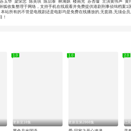
苏玉华
梁荣忠
陈美琪
陈启泰
林漪娸
楼南光
苏杏璇
主演
黄伟声
黄
茶杯狐收集整理于网络，支持手机在线观看并免费提供港剧刑事侦缉档案
。本站所有的不管是电视剧还是电影均是免费在线播放的,无套路,无须会
目！
1.0
1.0
2.0
更新至18集
更新至第2868集
已完
黑色月光国语
爱·回家之开心速递
寻秦