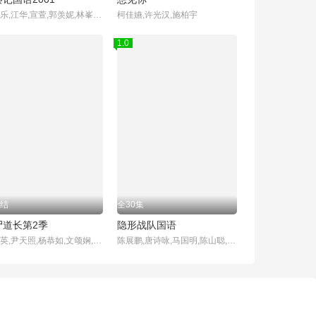
古天乐,江华,宣萱,郭羡妮,林峯,滕丽名,郑雪儿,雪梨,郭锋
柯佳嬿,许光汉,施柏宇
1.0
结
全30集
尸道长第2季
隐形战队国语
林正英,尹天照,杨恭如,文颂娴,林文龙
陈展鹏,唐诗咏,马国明,陈山聪,江美仪,刘颖镟,刘佩玥,张颕康,陈自瑶,欧瑞伟,邓永健,朱斐斐,胡诺言,郭子豪,伍乐怡,郑启泰,彭怀安,庄思明,董敬文,许家杰,吴家乐,杨证桦,容天佑,赵希洛,阮浩棕,李嘉晋,李尔晨,陈国峰,潘冠霖,利颖怡,古天祥,袁镇业,冯素波,邵卓尧