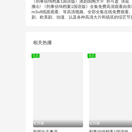
《刑事侦缉档案1国语版》港剧由
陶大宇
郭可盈
张延
播出! 《刑事侦缉档案1国语版》全集免费高清观看由
m3u8线路观看、等高清视频、全部全集在线免费观看
剧、欧美剧、动漫、以及各种高清大片和搞笑的综艺节
相关热播
5.0
9.0
全26集
全20集
新闻女王粤语
刑事侦缉档案1国语版