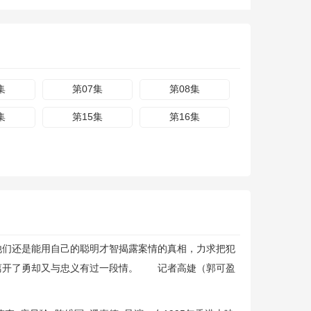
集
第07集
第08集
集
第15集
第16集
他们还是能用自己的聪明才智揭露案情的真相，力求把犯
 离开了勇却又与忠义有过一段情。 记者高婕（郭可盈