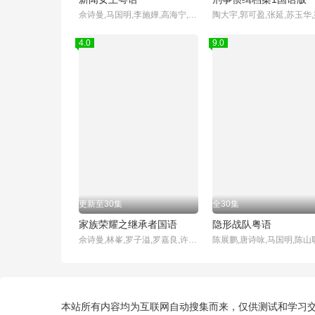
佘诗曼,马国明,李施嬅,高海宁,王敏奕,何依婷,陈山聪,谭俊彦,陈敏之,吴业坤,邓智坚,许俊豪,袁镇业,龚慈恩,邝洁楹,高钧贤,林正峰,杨证桦,彭怀安,张诗欣,林伟,路芙,王嘉慧,郭浩皇,姚宏远,陈桢怡,车婉婉,莫家淦,杨明,何广沛,张颕康,林景程,何沛珈,陈若思,黎燕珊,崔建邦,李国麟,黄庭锋,关曜儁,罗毓仪,刘颂鹏,胡美贻,刘家聪,罗雪妍,孔德贤,蔡国威,郑启泰,卢峻峯,刘天龙,杨家宝,李嘉晋
4.0
9.0
更新至30集
全30集
家族荣耀之继承者国语
隐形战队粤语
佘诗曼,林峯,罗子溢,罗嘉良,许绍雄,黄浩然,余安安,张凤妮,陈静,梁靖琪,陈滢,王敏奕
本站所有内容均为互联网自动搜集而来，仅供测试和学习