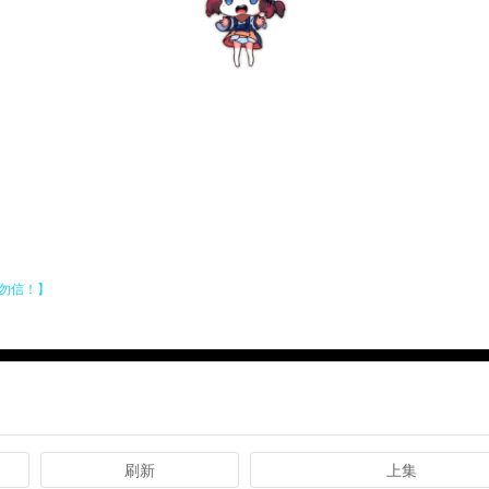
刷新
上集