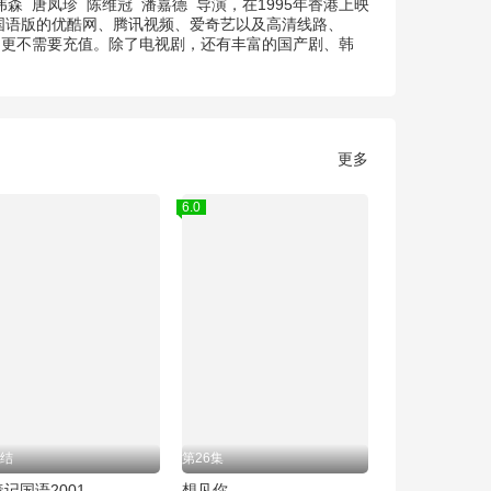
伟森
唐凤珍
陈维冠
潘嘉德
导演，在1995年香港上映
1国语版的优酷网、腾讯视频、爱奇艺以及高清线路、
员,更不需要充值。除了电视剧，还有丰富的国产剧、韩
更多
6.0
结
第26集
记国语2001
想见你