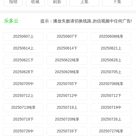
报错
收藏
刷新
上集
下集
乐多云
提示：播放失败请切换线路,勿信视频中任何广告!
20250607上
20250607下
20250608纯享
20250614上
20250614下
20250621上
20250621下
20250622纯享
20250628上
20250628下
20250629纯享
20250705上
20250705中
20250705下
20250706纯享
20250712上
20250712中
20250712下
20250713纯享
20250719上
20250719中
20250719下
20250720纯享
20250726上
20250726中
20250726下
20250727纯享