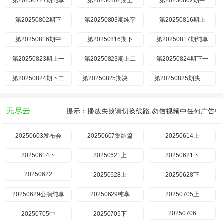
第20250727期纯享
第20250802期上
第20250802期中
第20250802期下
第20250803期纯享
第20250816期上
第20250816期中
第20250816期下
第20250817期纯享
第20250823期上一
第20250823期上二
第20250824期下一
第20250824期下二
第20250825期决赛纯享上
第20250825期决赛纯享下
无尽云
提示：播放失败请切换线路,勿信视频中任何广告!
20250603发布会
20250607集结篇
20250614上
20250614下
20250621上
20250621下
20250622
20250628上
20250628下
20250629公演纯享
20250629纯享
20250705上
20250706
20250705中
20250705下