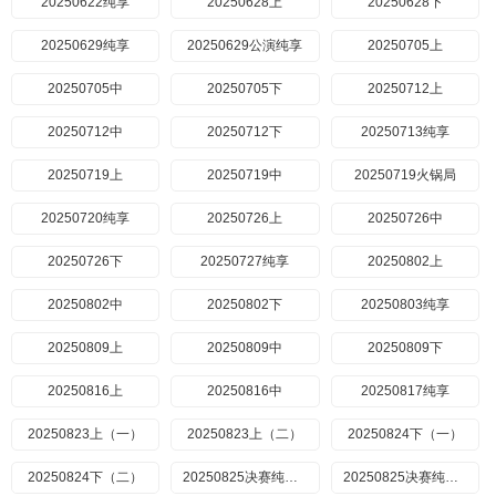
20250622纯享
20250628上
20250628下
20250629纯享
20250629公演纯享
20250705上
20250705中
20250705下
20250712上
20250712中
20250712下
20250713纯享
20250719上
20250719中
20250719火锅局
20250720纯享
20250726上
20250726中
20250726下
20250727纯享
20250802上
20250802中
20250802下
20250803纯享
20250809上
20250809中
20250809下
20250816上
20250816中
20250817纯享
20250823上（一）
20250823上（二）
20250824下（一）
20250824下（二）
20250825决赛纯享（上）
20250825决赛纯享（下）