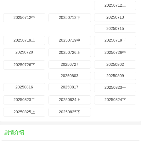
20250712上
20250713
20250712中
20250712下
20250715
20250719上
20250719中
20250719下
20250720
20250726上
20250726中
20250727
20250802
20250726下
20250803
20250809
20250816
20250817
20250823一
20250823二
20250824上
20250824下
20250825上
20250825下
剧情介绍