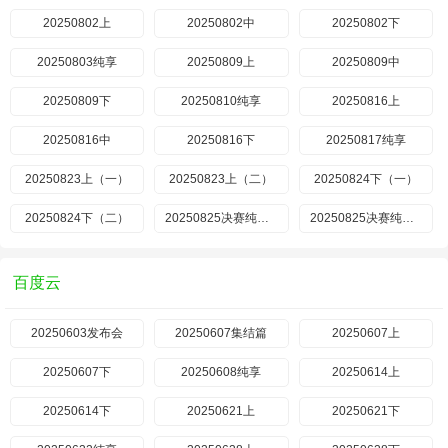
20250802上
20250802中
20250802下
20250803纯享
20250809上
20250809中
20250809下
20250810纯享
20250816上
20250816中
20250816下
20250817纯享
20250823上（一）
20250823上（二）
20250824下（一）
20250824下（二）
20250825决赛纯享（上）
20250825决赛纯享（下）
百度云
20250603发布会
20250607集结篇
20250607上
20250607下
20250608纯享
20250614上
20250614下
20250621上
20250621下