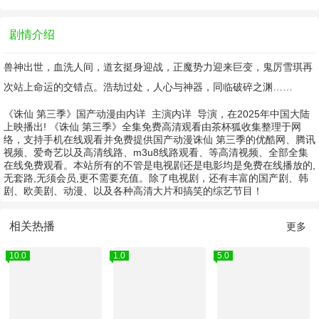
剧情介绍
兽神出世，血洗人间，道玄挺身迎战，正魔势力迎来巨变，鬼厉雪琪再
次站上命运的交错点。浩劫过处，人心与神器，同临破碎之渊……
《诛仙 第三季》国产动漫由
内详
主演
内详
导演，在2025年中国大陆
上映播出! 《诛仙 第三季》全集免费高清观看由茶杯狐收集整理于网
络，支持手机在线观看并免费提供国产动漫诛仙 第三季的优酷网、腾讯
视频、爱奇艺以及高清线路、m3u8线路观看、等高清视频、全部全集
在线免费观看。本站所有的不管是电视剧还是电影均是免费在线播放的,
无套路,无须会员,更不需要充值。除了电视剧，还有丰富的国产剧、韩
剧、欧美剧、动漫、以及各种高清大片和搞笑的综艺节目！
相关热播
更多
10.0
1.0
5.0