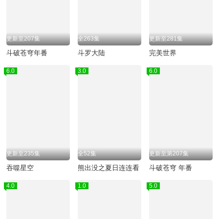
更新至207集
全263集
更新至281集
斗破苍穹年番
斗罗大陆
完美世界
6.0
3.0
6.0
更新至235集
全52集
更新至第207集
吞噬星空
熊出没之夏日连连看
斗破苍穹 年番
4.0
1.0
5.0