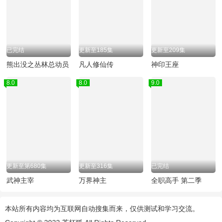
已完结
更新至185集
更新至209集
熊出没之丛林总动员
凡人修仙传
神印王座
8.0
8.0
9.0
更新至第680集
更新至316集
已完结
武神主宰
万界神主
全职高手 第二季
本站所有内容均为互联网自动搜集而来，仅供测试和学习交流。