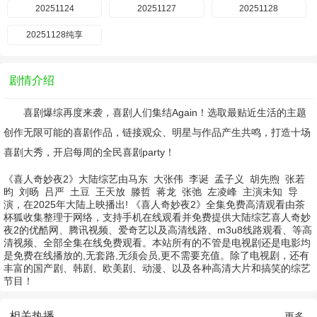
20251124
20251127
20251128
20251128纯享
剧情介绍
喜剧爆综再度来袭，喜剧人们集结Again！选取最贴近生活的主题
创作无限可能的喜剧作品，链接观众、明星与作品产生共鸣，打造十场
喜剧大秀，开启每周的全民喜剧party！
《喜人奇妙夜2》大陆综艺由
马东
大张伟
李诞
孟子义
胡先煦
张若
昀
刘旸
吕严
土豆
王天放
滕哲
蒋龙
张弛
左凌峰
主演
未知
导
演，在2025年大陆上映播出! 《喜人奇妙夜2》全集免费高清观看由茶
杯狐收集整理于网络，支持手机在线观看并免费提供大陆综艺喜人奇妙
夜2的优酷网、腾讯视频、爱奇艺以及高清线路、m3u8线路观看、等高
清视频、全部全集在线免费观看。本站所有的不管是电视剧还是电影均
是免费在线播放的,无套路,无须会员,更不需要充值。除了电视剧，还有
丰富的国产剧、韩剧、欧美剧、动漫、以及各种高清大片和搞笑的综艺
节目！
相关热播
更多