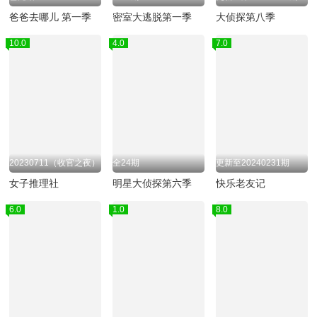
爸爸去哪儿 第一季
密室大逃脱第一季
大侦探第八季
10.0
4.0
7.0
20230711（收官之夜）
全24期
更新至20240231期
女子推理社
明星大侦探第六季
快乐老友记
6.0
1.0
8.0