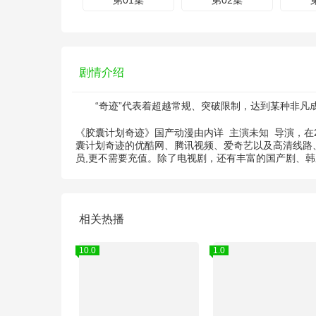
第01集
第02集
剧情介绍
“奇迹”代表着超越常规、突破限制，达到某种非凡成
《胶囊计划奇迹》国产动漫由
内详
主演
未知
导演，在
囊计划奇迹的优酷网、腾讯视频、爱奇艺以及高清线路、
员,更不需要充值。除了电视剧，还有丰富的国产剧、
相关热播
10.0
1.0