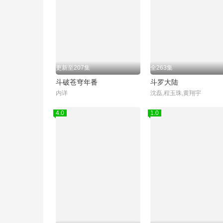
更新至207集
全263集
斗破苍穹年番
斗罗大陆
内详
沈磊,程玉珠,黄翔宇
4.0
1.0