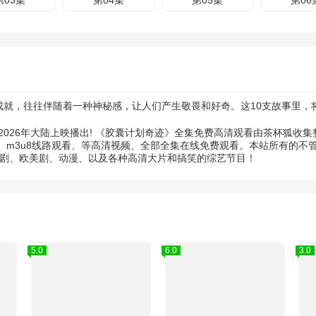
第03集
第04集
第05集
第06
就，往往伴随着一种神秘感，让人们产生敬畏和好奇。这10支故事里，
2026年大陆上映播出! 《胶囊计划奇迹》全集免费高清观看由茶杯狐收
m3u8线路观看、等高清视频、全部全集在线免费观看。本站所有的不管
韩剧、欧美剧、动漫、以及各种高清大片和搞笑的综艺节目！
5.0
6.0
3.0