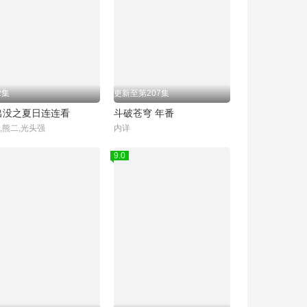
2集
更新至第207集
出没之夏日连连看
斗破苍穹 年番
,熊二,光头强
内详
9.0