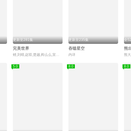
更新至281集
更新至235集
全5
完美世界
吞噬星空
熊
鲤,刘晴,赵双,楚越,阎么么,宣晓鸣
内详
熊大
5.0
8.0
8.0