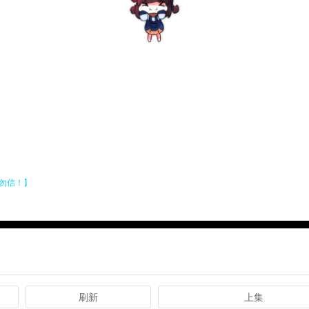
刷新
上集