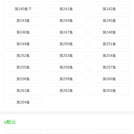
第240集下
第241集
第242集
第243集
第244集
第245集
第246集
第247集
第248集
第249集
第250集
第251集
第252集
第253集
第254集
第255集
第256集
第257集
第258集
第259集
第260集
第261集
第262集
第263集
第264集
u酷云