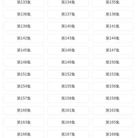
第133集
第134集
第135集
第136集
第137集
第138集
第139集
第140集
第141集
第142集
第143集
第144集
第145集
第146集
第147集
第148集
第149集
第150集
第151集
第152集
第153集
第154集
第155集
第156集
第157集
第158集
第159集
第160集
第161集
第162集
第163集
第164集
第165集
第166集
第167集
第168集