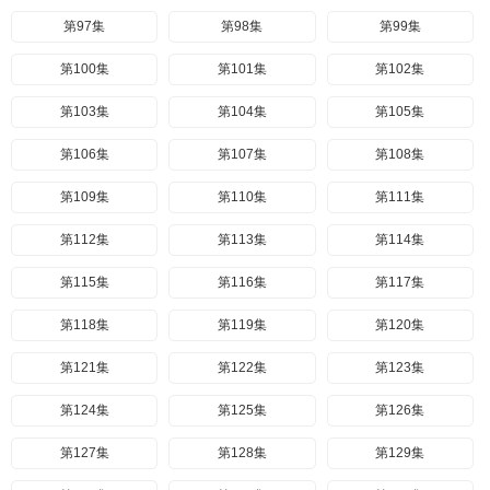
第97集
第98集
第99集
第100集
第101集
第102集
第103集
第104集
第105集
第106集
第107集
第108集
第109集
第110集
第111集
第112集
第113集
第114集
第115集
第116集
第117集
第118集
第119集
第120集
第121集
第122集
第123集
第124集
第125集
第126集
第127集
第128集
第129集