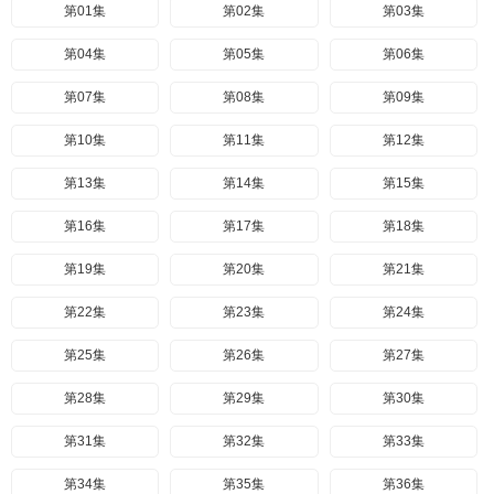
第01集
第02集
第03集
第04集
第05集
第06集
第07集
第08集
第09集
第10集
第11集
第12集
第13集
第14集
第15集
第16集
第17集
第18集
第19集
第20集
第21集
第22集
第23集
第24集
第25集
第26集
第27集
第28集
第29集
第30集
第31集
第32集
第33集
第34集
第35集
第36集