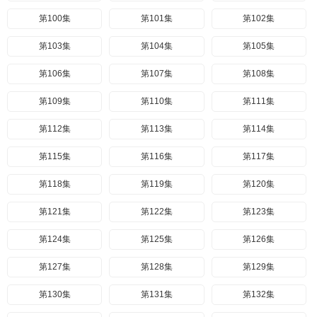
第100集
第101集
第102集
第103集
第104集
第105集
第106集
第107集
第108集
第109集
第110集
第111集
第112集
第113集
第114集
第115集
第116集
第117集
第118集
第119集
第120集
第121集
第122集
第123集
第124集
第125集
第126集
第127集
第128集
第129集
第130集
第131集
第132集