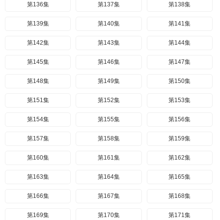
第136集
第137集
第138集
第139集
第140集
第141集
第142集
第143集
第144集
第145集
第146集
第147集
第148集
第149集
第150集
第151集
第152集
第153集
第154集
第155集
第156集
第157集
第158集
第159集
第160集
第161集
第162集
第163集
第164集
第165集
第166集
第167集
第168集
第169集
第170集
第171集