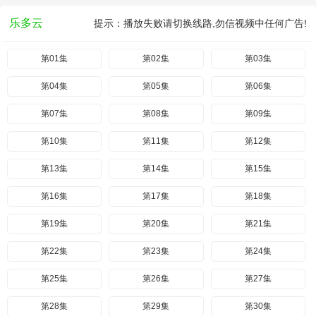
乐多云
提示：播放失败请切换线路,勿信视频中任何广告!
第01集
第02集
第03集
第04集
第05集
第06集
第07集
第08集
第09集
第10集
第11集
第12集
第13集
第14集
第15集
第16集
第17集
第18集
第19集
第20集
第21集
第22集
第23集
第24集
第25集
第26集
第27集
第28集
第29集
第30集