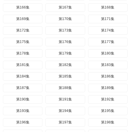
第166集
第167集
第168集
第169集
第170集
第171集
第172集
第173集
第174集
第175集
第176集
第177集
第178集
第179集
第180集
第181集
第182集
第183集
第184集
第185集
第186集
第187集
第188集
第189集
第190集
第191集
第192集
第193集
第194集
第195集
第196集
第197集
第198集