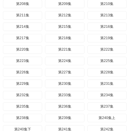
第208集
第209集
第210集
第211集
第212集
第213集
第214集
第215集
第216集
第217集
第218集
第219集
第220集
第221集
第222集
第223集
第224集
第225集
第226集
第227集
第228集
第229集
第230集
第231集
第232集
第233集
第234集
第235集
第236集
第237集
第238集
第239集
第240集上
第240集下
第241集
第242集