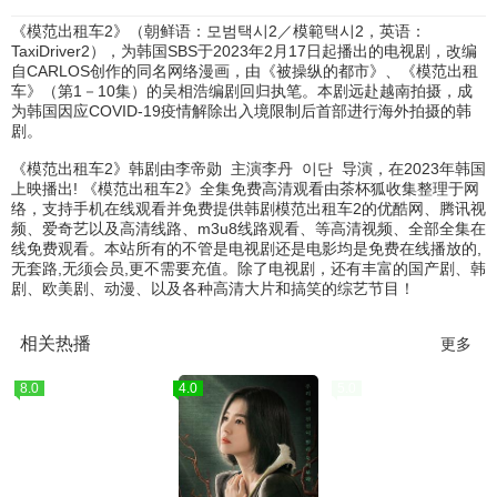
《模范出租车2》（朝鲜语：모범택시2／模範택시2，英语：
TaxiDriver2），为韩国SBS于2023年2月17日起播出的电视剧，改编
自CARLOS创作的同名网络漫画，由《被操纵的都市》、《模范出租
车》（第1－10集）的吴相浩编剧回归执笔。本剧远赴越南拍摄，成
为韩国因应COVID-19疫情解除出入境限制后首部进行海外拍摄的韩
剧。
《模范出租车2》韩剧由
李帝勋
主演
李丹
이단
导演，在2023年韩国
上映播出! 《模范出租车2》全集免费高清观看由茶杯狐收集整理于网
络，支持手机在线观看并免费提供韩剧模范出租车2的优酷网、腾讯视
频、爱奇艺以及高清线路、m3u8线路观看、等高清视频、全部全集在
线免费观看。本站所有的不管是电视剧还是电影均是免费在线播放的,
无套路,无须会员,更不需要充值。除了电视剧，还有丰富的国产剧、韩
剧、欧美剧、动漫、以及各种高清大片和搞笑的综艺节目！
相关热播
更多
8.0
4.0
5.0