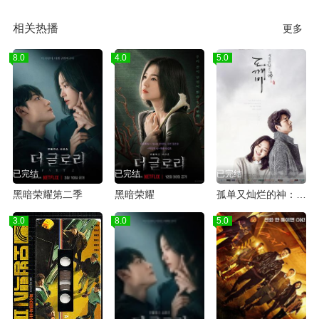
相关热播
更多
8.0
4.0
5.0
已完结
已完结
已完结
黑暗荣耀第二季
黑暗荣耀
孤单又灿烂的神：鬼怪
3.0
8.0
5.0