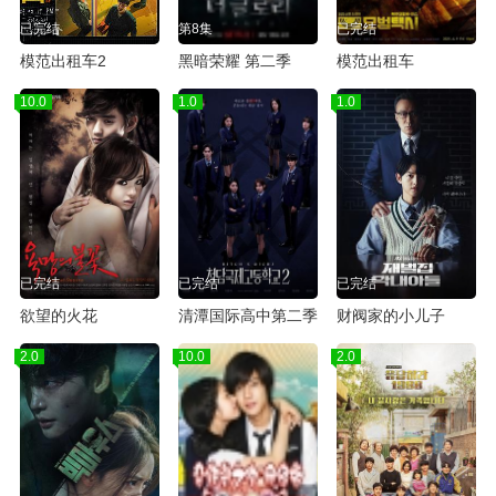
已完结
第8集
已完结
模范出租车2
黑暗荣耀 第二季
模范出租车
10.0
1.0
1.0
已完结
已完结
已完结
欲望的火花
清潭国际高中第二季
财阀家的小儿子
2.0
10.0
2.0