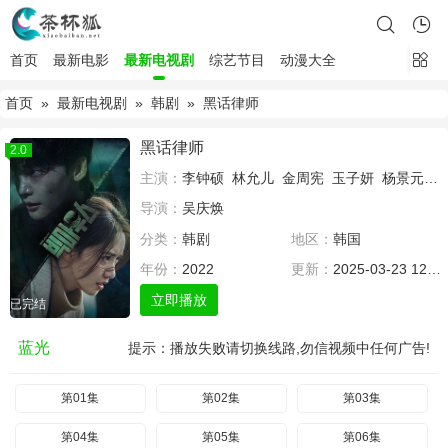
首页
最新电影
最新电视剧
综艺节目
动漫大全
首页
»
最新电视剧
»
韩剧
» 黑话律师
黑话律师
2.0
主演：
李钟硕
林允儿
金周宪
玉子妍
杨景元
郭
导演：
吴庆焕
分类：
韩剧
地区：
韩国
年份：
2022
更新：
2025-03-23 12:00
立即播放
已完结
蓝光
提示：播放失败请切换线路,勿信视频中任何广告!
第01集
第02集
第03集
第04集
第05集
第06集