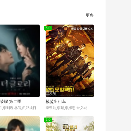
更多
5.0
集
已完结
荣耀 第二季
模范出租车
宋慧乔,李到晛,林智妍,郑成日,廉惠兰,朴成焄,金赫拉,车珠英,郑知晓,辛睿恩
李帝勋,李絮,李娜恩,金义城
2.0