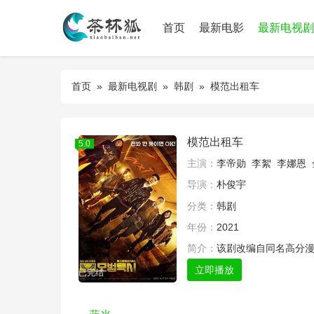
首页
最新电影
最新电视剧
首页
»
最新电视剧
»
韩剧
» 模范出租车
模范出租车
5.0
主演：
李帝勋
李絮
李娜恩
导演：
朴俊宇
分类：
韩剧
年份：
2021
简介：
该剧改编自同名高分
立即播放
已完结