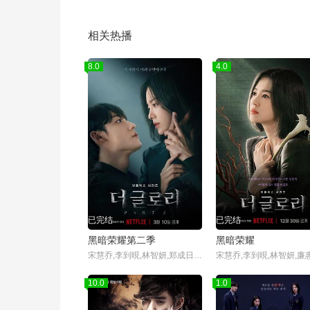
相关热播
8.0
4.0
已完结
已完结
黑暗荣耀第二季
黑暗荣耀
宋慧乔,李到晛,林智妍,郑成日,廉惠兰,朴成焄,金赫拉,车珠英,郑知晓,辛睿恩
10.0
1.0