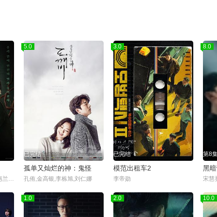
5.0
3.0
8.0
已完结
已完结
第8
孤单又灿烂的神：鬼怪
模范出租车2
黑暗
宋慧乔,李到晛,林智妍,廉惠兰,朴成焄,郑星一,金赫拉,车珠英,金建右
孔侑,金高银,李栋旭,刘仁娜
李帝勋
1.0
2.0
10.0